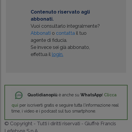
Contenuto riservato agli
abbonati.
Vuoi consultarlo integralmente?
Abbonati
o
contatta
il tuo
agente di fiducia.
Se invece sei già abbonato,
effettua il
login.
Quotidianopiù
è anche su
WhatsApp
!
Clicca
qui
per iscriverti gratis e seguire tutta l'informazione real
time, i video e i podcast sul tuo smartphone.
© Copyright - Tutti i diritti riservati - Giuffrè Francis
Lefebvre S.p.A.