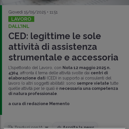
Giovedì 15/05/2025 • 11:51
LAVORO
DALL'INL
CED: legittime le sole
attività di assistenza
strumentale e accessoria
L’Ispettorato del Lavoro, con
Nota 12 maggio 2025 n.
4304
, affronta il tema delle attività svolte dai
centri di
elaborazione dati
(CED) in supporto ai consulenti del
lavoro (o altri soggetti abilitati): sono
sempre vietate
tutte
quelle attività per le quali è
necessaria una competenza
di natura professionale
.
a cura di
redazione Memento
Traduci con IA
Ascolta la news