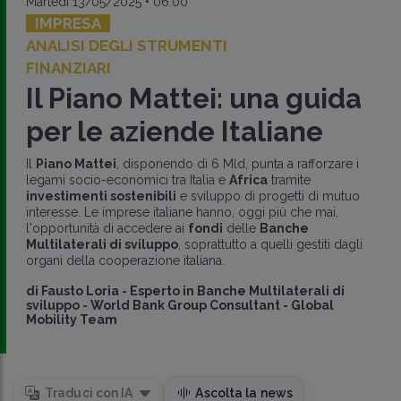
Martedì 13/05/2025 • 06:00
IMPRESA
ANALISI DEGLI STRUMENTI
FINANZIARI
Il Piano Mattei: una guida
per le aziende Italiane
Il
Piano Mattei
, disponendo di 6 Mld, punta a rafforzare i
legami socio-economici tra Italia e
Africa
tramite
investimenti sostenibili
e sviluppo di progetti di mutuo
interesse. Le imprese italiane hanno, oggi più che mai,
l'opportunità di accedere ai
fondi
delle
Banche
Multilaterali di sviluppo
, soprattutto a quelli gestiti dagli
organi della cooperazione italiana.
di
Fausto Loria
-
Esperto in Banche Multilaterali di
sviluppo - World Bank Group Consultant - Global
Mobility Team
Traduci con IA
Ascolta la news