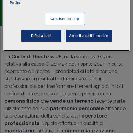
Policy
che esercita un’
attività economica
indipendente.
di
Renato Portale
-
Dottore commercialista in Lecco
Gestisci cookie
Rifiuta tutti
Accetta tutti i cookie
Tempo di lettura
3 min.
Traduci con IA
La
Corte di Giustizia UE
, nella sentenza Grzera
relativa alla causa C-213/24 del 3 aprile 2025 in cui la
ricorrente e il marito – proprietari di lotti di terreno -
stipulavano un contratto di mandato con un
professionista per trasformare i terreni agricoli in lotti
edificabili, ha espresso il seguente principio: una
persona fisica
che
vende un terreno
facente parte
inizialmente del suo
patrimonio personale
affidando
la preparazione della vendita a un
operatore
professionale
, il quale effettua, in qualità di
mandatario
, iniziative di
commercializzazione