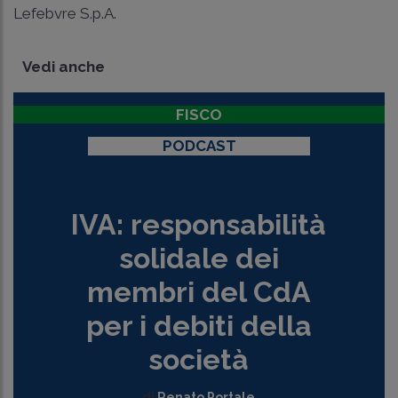
Lefebvre S.p.A.
Vedi anche
FISCO
PODCAST
IVA: responsabilità
solidale dei
membri del CdA
per i debiti della
società
di
Renato Portale