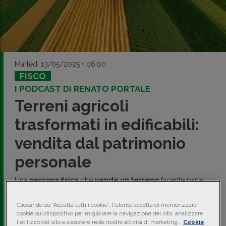
Martedì 13/05/2025 • 06:00
FISCO
I PODCAST DI RENATO PORTALE
Terreni agricoli
trasformati in edificabili:
vendita dal patrimonio
personale
Una
persona fisica
che
vende un terreno
facente parte
del suo
patrimonio personale
affidando la preparazione
della vendita a un
operatore professionale
, il quale
Cliccando su “Accetta tutti i cookie”, l'utente accetta di memorizzare i
effettua iniziative di
commercializzazione fondiaria
cookie sul dispositivo per migliorare la navigazione del sito, analizzare
mobilitando mezzi simili a quelli impiegati da un
l'utilizzo del sito e assistere nelle nostre attività di marketing.
Cookie
produttore, può essere considerato
soggetto passivo IVA