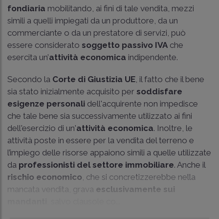
fondiaria
mobilitando, ai fini di tale vendita, mezzi
simili a quelli impiegati da un produttore, da un
commerciante o da un prestatore di servizi, può
essere considerato
soggetto passivo IVA
che
esercita un’
attività economica
indipendente.
Secondo la
Corte di Giustizia UE
, il fatto che il bene
sia stato inizialmente acquisito per
soddisfare
esigenze personali
dell'acquirente non impedisce
che tale bene sia successivamente utilizzato ai fini
dell'esercizio di un'
attività economica
. Inoltre, le
attività poste in essere per la vendita del terreno e
l’impiego delle risorse appaiono simili a quelle utilizzate
da
professionisti del settore immobiliare
. Anche il
rischio economico
, che si concretizzerebbe nella
mancata vendita, grava
esclusivamente sui
mandanti
, salvo clausole co...