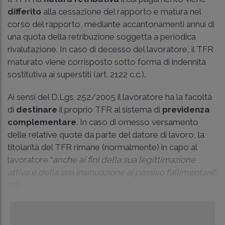
differito
alla cessazione del rapporto e matura nel
corso del rapporto, mediante accantonamenti annui di
una quota della retribuzione soggetta a periodica
rivalutazione. In caso di decesso del lavoratore, il TFR
maturato viene corrisposto sotto forma di indennità
sostitutiva ai superstiti (art. 2122 c.c.).
Ai sensi del D.Lgs. 252/2005 il lavoratore ha la facoltà
di
destinare
il proprio TFR al sistema di
previdenza
complementare
. In caso di omesso versamento
delle relative quote da parte del datore di lavoro, la
titolarità del TFR rimane (normalmente) in capo al
lavoratore “
anche ai fini della sua legittimazione
attiva e della sua insinuazione al passivo fallimentare
”
(cfr.