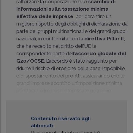
rafforzare la cooperazione e lo
scambio di
informazioni sulla tassazione minima
effettiva delle imprese
, per garantire un
migliore rispetto degli obblighi di dichiarazione da
parte dei gruppi multinazionali e dei grandi gruppi
nazionali, in conformità con la
direttiva Pillar II
,
che ha recepito nel diritto dell’UE la
corrispondente parte dell’
accordo globale del
G20/OCSE
. L’accordo è stato raggiunto per
ridurre il rischio di erosione della base imponibile
e di spostamento dei profitti, assicurando che le
grandi imprese scontino un’imposizione minima
effettiva. Le imprese interessate potranno...
Contenuto riservato agli
abbonati.
Vuoi consultarlo integralmente?