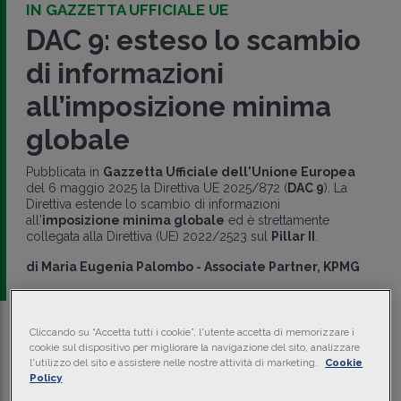
IN GAZZETTA UFFICIALE UE
DAC 9: esteso lo scambio
di informazioni
all’imposizione minima
globale
Pubblicata in
Gazzetta Ufficiale dell'Unione Europea
del 6 maggio 2025 la Direttiva UE 2025/872 (
DAC 9
). La
Direttiva estende lo scambio di informazioni
all'
imposizione minima globale
ed è strettamente
collegata alla Direttiva (UE) 2022/2523 sul
Pillar II
.
di
Maria Eugenia Palombo
-
Associate Partner, KPMG
Cliccando su “Accetta tutti i cookie”, l'utente accetta di memorizzare i
Traduci con IA
Ascolta la news
cookie sul dispositivo per migliorare la navigazione del sito, analizzare
l'utilizzo del sito e assistere nelle nostre attività di marketing.
Cookie
Tempo di lettura
2 min.
Policy