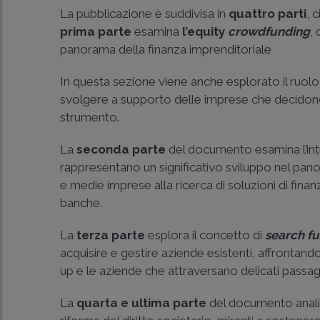
La pubblicazione è suddivisa in
quattro parti
, 
prima parte
esamina
l’equity
crowdfunding
,
panorama della finanza imprenditoriale
In questa sezione viene anche esplorato il ruolo 
svolgere a supporto delle imprese che decidono
strumento.
La
seconda parte
del documento esamina l’in
rappresentano un significativo sviluppo nel panor
e medie imprese alla ricerca di soluzioni di finan
banche.
La
terza parte
esplora il concetto di
search
f
acquisire e gestire aziende esistenti, affrontando
up e le aziende che attraversano delicati passag
La
quarta e ultima parte
del documento anali