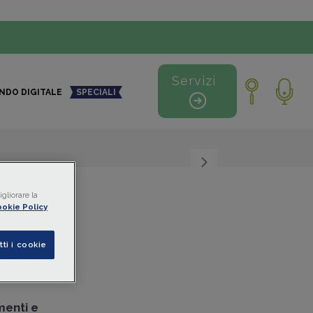
Servizi
NDO DIGITALE
SPECIALI
+
-
gliorare la
okie Policy
o un
tti i cookie
menti e