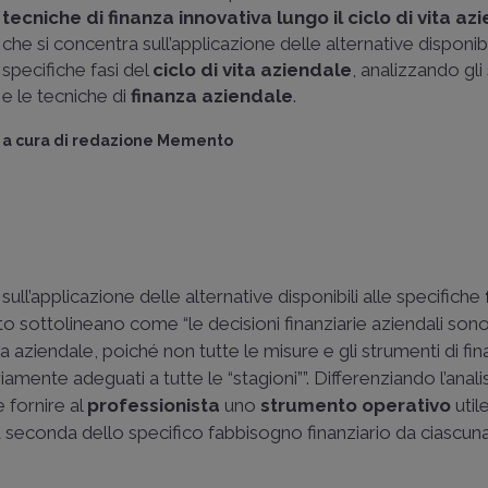
tecniche di finanza innovativa lungo il ciclo di vita az
che si concentra sull’applicazione delle alternative disponibil
specifiche fasi del
ciclo di vita aziendale
, analizzando gli
e le tecniche di
finanza aziendale
.
a cura di
redazione Memento
l’applicazione delle alternative disponibili alle specifiche
to sottolineano come “le decisioni finanziarie aziendali son
ita aziendale, poiché non tutte le misure e gli strumenti di fi
mente adeguati a tutte le “stagioni””. Differenziando l’anali
e fornire al
professionista
uno
strumento operativo
utile
 a seconda dello specifico fabbisogno finanziario da ciascun