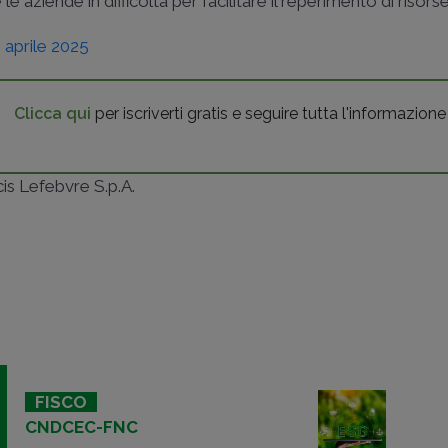
le aziende in difficoltà per facilitare il reperimento di risorse
aprile 2025
Clicca qui
per iscriverti gratis e seguire tutta l'informazione
ncis Lefebvre S.p.A.
FISCO
CNDCEC-FNC