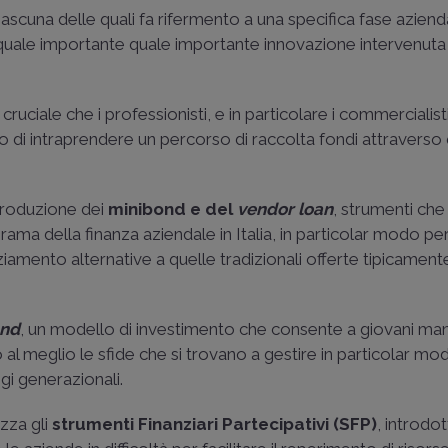
ciascuna delle quali fa rifermento a una specifica fase aziend
 quale importante quale importante innovazione intervenuta
cruciale che i professionisti, e in particolare i commercialis
 di intraprendere un percorso di raccolta fondi attraverso
troduzione dei
minibond e del
vendor loan
, strumenti che
ama della finanza aziendale in Italia, in particolar modo per
ziamento alternative a quelle tradizionali offerte tipicament
und
, un modello di investimento che consente a giovani ma
 al meglio le sfide che si trovano a gestire in particolar mod
gi generazionali.
zza gli
strumenti Finanziari Partecipativi (SFP)
, introdot