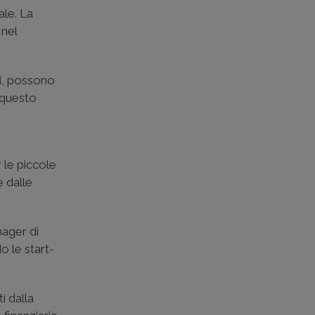
ale. La
 nel
ti, possono
 questo
 le piccole
e dalle
nager di
o le start-
ti dalla