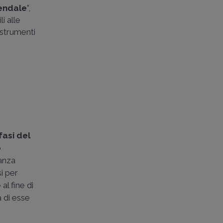
iendale
”,
i alle
 strumenti
fasi del
o
nanza
si per
 al fine di
a di esse