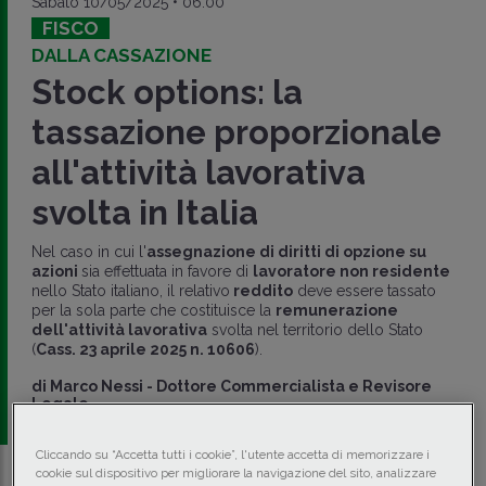
Sabato 10/05/2025 • 06:00
FISCO
DALLA CASSAZIONE
Stock options: la
tassazione proporzionale
all'attività lavorativa
svolta in Italia
Nel caso in cui l'
assegnazione di diritti di opzione su
azioni
sia effettuata in favore di
lavoratore non residente
nello Stato italiano, il relativo
reddito
deve essere tassato
per la sola parte che costituisce la
remunerazione
dell'attività lavorativa
svolta nel territorio dello Stato
(
Cass. 23 aprile 2025 n. 10606
).
di
Marco Nessi
-
Dottore Commercialista e Revisore
Legale
Cliccando su “Accetta tutti i cookie”, l'utente accetta di memorizzare i
cookie sul dispositivo per migliorare la navigazione del sito, analizzare