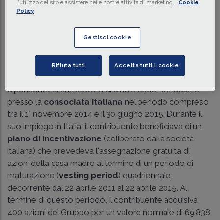
l'utilizzo del sito e assistere nelle nostre attività di marketing.
Cookie
Traduci con IA
Ascolta la news
Policy
Tempo di lettura
2 min.
Gestisci cookie
Assegnazione di diritti di opzione su azioni
effettuata in favore di lavoratore non residente
Rifiuta tutti
Accetta tutti i cookie
Il caso in esame ha riguardato un cittadino ceco,
dipendente di una società di diritto ceco, distaccato
presso la
consociata italiana
nel periodo compreso
tra il 1° novembre 2014 e il 30 giugno 2015. Durante il
suo impiego in Italia, il contribuente beneficiava di un
piano di incentivazione
(deliberato dalla società
italiana) che prevedeva l'assegnazione gratuita di
azioni della casa madre al termine di un periodo di
maturazione (
vesting period
) quadriennale,
decorrente dal 22 aprile 2011 al 22 aprile 2015. Al
termine di questo periodo, il contribuente acquisiva
400 azioni del Gruppo per un valore normale di 69.838