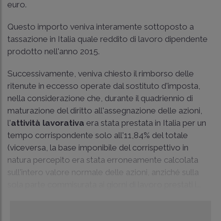
euro.
Questo importo veniva interamente sottoposto a
tassazione in Italia quale reddito di lavoro dipendente
prodotto nell'anno 2015.
Successivamente, veniva chiesto il rimborso delle
ritenute in eccesso operate dal sostituto d'imposta,
nella considerazione che, durante il quadriennio di
maturazione del diritto all'assegnazione delle azioni,
l'
attività lavorativa
era stata prestata in Italia per un
tempo corrispondente solo all'11,84% del totale
(viceversa, la base imponibile del corrispettivo in
natura percepito era stata erroneamente calcolata
sull'intero valore normale delle azioni, anziché sulla
sola parte commisurata ai giorni di lavoro prestati i...