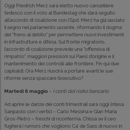
Oggi Friedrich Merz sarà eletto nuovo cancelliere
tedesco con il voto al Bundestag che darà seguito
all’accordo di coalizione con l’Spd. Merz ha già lasciato
il segno nel parlamento uscente, riformando il dogma
del "freno al debito" per permettere nuovi investimenti
in infrastrutture e difesa. Sul fronte migratorio,
l’accordo di coalizione prevede una "offensiva di
rimpatrio", maggiori pressioni sui Paesi d’origine e il
mantenimento dei controlli alle frontiere. Fin qui due
capisaldi. Ora Merz riuscirà a portare avanti le sue
riforme senza spaccare l’esecutivo?
Martedì 6 maggio
–
I conti del risiko bancario
Ad aprire le danze dei conti trimestrali sarà oggi Intesa
Sanpaolo con i vertici – Carlo Messina e Gian Maria
Gros-Pietro – freschi di riconferma. Chissà se il ceo
fugherà i rumors che vogliono Ca’ de Sass di nuovo in