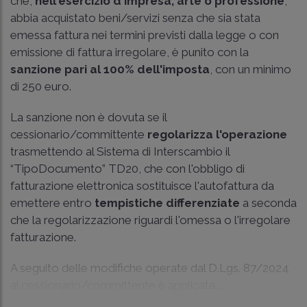
che,
nell'esercizio d'impresa, arte o professione
,
abbia acquistato beni/servizi senza che sia stata
emessa fattura nei termini previsti dalla legge o con
emissione di fattura irregolare, è punito con la
sanzione pari al 100% dell'imposta
, con un minimo
di 250 euro.
La sanzione non è dovuta se il
cessionario/committente
regolarizza l'operazione
trasmettendo al Sistema di Interscambio il
“TipoDocumento” TD20, che con l'obbligo di
fatturazione elettronica sostituisce l'autofattura da
emettere entro
tempistiche differenziate
a seconda
che la regolarizzazione riguardi l'omessa o l'irregolare
fatturazione.
A seguito delle modifiche operate dal D.Lgs. 87/2024,
al cessionario/committente è applicata...