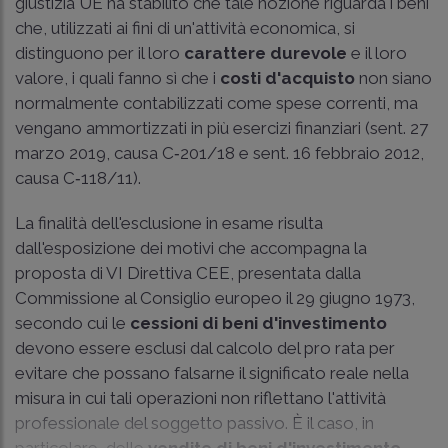
giustizia UE ha stabilito che tale nozione riguarda i beni
che, utilizzati ai fini di un'attività economica, si
distinguono per il loro
carattere durevole
e il loro
valore, i quali fanno sì che i
costi d'acquisto
non siano
normalmente contabilizzati come spese correnti, ma
vengano ammortizzati in più esercizi finanziari (sent. 27
marzo 2019, causa C‑201/18 e sent. 16 febbraio 2012,
causa C‑118/11).
La finalità dell'esclusione in esame risulta
dall'esposizione dei motivi che accompagna la
proposta di VI Direttiva CEE, presentata dalla
Commissione al Consiglio europeo il 29 giugno 1973,
secondo cui le
cessioni di beni d'investimento
devono essere esclusi dal calcolo del pro rata per
evitare che possano falsarne il significato reale nella
misura in cui tali operazioni non riflettano l'attività
professionale del soggetto passivo. È il caso, in
particolare, delle
vendite di beni d'investimento