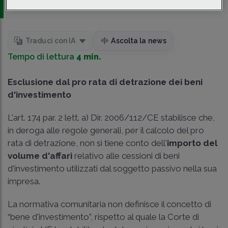
Traduci con IA
Ascolta la news
Tempo di lettura
4 min.
Esclusione dal pro rata di detrazione dei beni
d'investimento
L'art. 174 par. 2 lett. a) Dir. 2006/112/CE stabilisce che,
in deroga alle regole generali, per il calcolo del pro
rata di detrazione, non si tiene conto dell'
importo del
volume d'affari
relativo alle cessioni di beni
d'investimento utilizzati dal soggetto passivo nella sua
impresa.
La normativa comunitaria non definisce il concetto di
“bene d'investimento”, rispetto al quale la Corte di