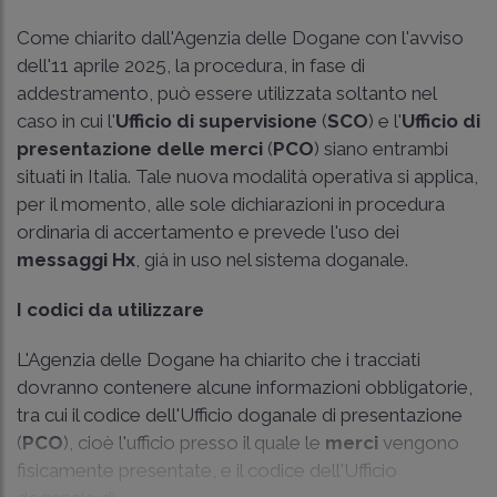
Come chiarito dall'Agenzia delle Dogane con l'avviso
dell'11 aprile 2025, la procedura, in fase di
addestramento, può essere utilizzata soltanto nel
caso in cui l'
Ufficio di supervisione
(
SCO
) e l'
Ufficio di
presentazione delle merci
(
PCO
) siano entrambi
situati in Italia. Tale nuova modalità operativa si applica,
per il momento, alle sole dichiarazioni in procedura
ordinaria di accertamento e prevede l'uso dei
messaggi Hx
, già in uso nel sistema doganale.
I codici da utilizzare
L'Agenzia delle Dogane ha chiarito che i tracciati
dovranno contenere alcune informazioni obbligatorie,
tra cui il codice dell'Ufficio doganale di presentazione
(
PCO
), cioè l'ufficio presso il quale le
merci
vengono
fisicamente presentate, e il codice dell'Ufficio