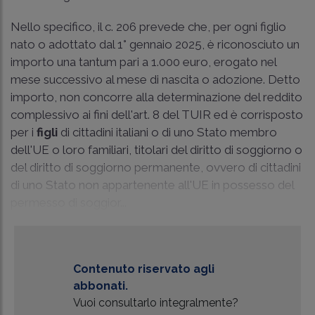
Nello specifico, il c. 206 prevede che, per ogni figlio
nato o adottato dal 1° gennaio 2025, è riconosciuto un
importo una tantum pari a 1.000 euro, erogato nel
mese successivo al mese di nascita o adozione. Detto
importo, non concorre alla determinazione del reddito
complessivo ai fini dell'art. 8 del TUIR ed è corrisposto
per i
figli
di cittadini italiani o di uno Stato membro
dell'UE o loro familiari, titolari del diritto di soggiorno o
del diritto di soggiorno permanente, ovvero di cittadini
di uno Stato non appartenente all'UE in possesso del
permesso di soggior...
Contenuto riservato agli
abbonati.
Vuoi consultarlo integralmente?