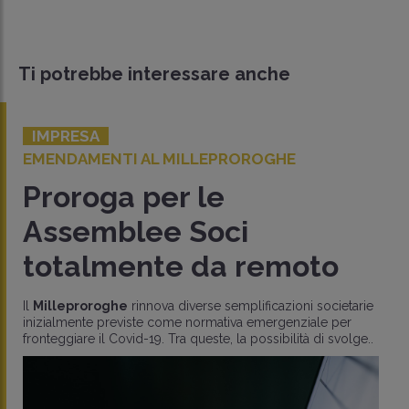
Ti potrebbe interessare anche
IMPRESA
MENDAMENTI AL MILLEPROROGHE
F
roroga per le
D
Assemblee Soci
r
otalmente da remoto
d
Milleproroghe
rinnova diverse semplificazioni societarie
Il
izialmente previste come normativa emergenziale per
na
onteggiare il Covid-19. Tra queste, la possibilità di svolge..
a
mu