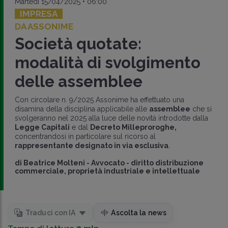
Martedì 15/04/2025 • 06:00
IMPRESA
DA ASSONIME
Società quotate:
modalità di svolgimento
delle assemblee
Con circolare n. 9/2025 Assonime ha effettuato una
disamina della disciplina applicabile alle
assemblee
che si
svolgeranno nel 2025 alla luce delle novità introdotte dalla
Legge Capitali
e dal
Decreto Milleproroghe,
concentrandosi in particolare sul ricorso al
rappresentante
designato in via esclusiva
.
di
Beatrice Molteni
-
Avvocato - diritto distribuzione
commerciale, proprietà industriale e intellettuale
Traduci con IA
Ascolta la news