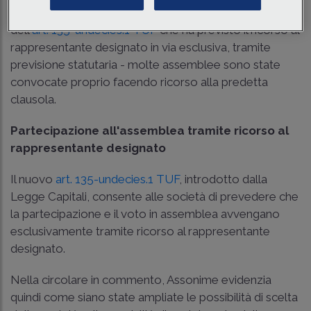
Nei primi mesi del 2025 – a fronte dell'introduzione
dell'
art. 135-undecies.1 TUF
che ha previsto il ricorso al
rappresentante designato in via esclusiva, tramite
previsione statutaria - molte assemblee sono state
convocate proprio facendo ricorso alla predetta
clausola.
Partecipazione all'assemblea tramite ricorso al
rappresentante designato
Il nuovo
art. 135-undecies.1 TUF
, introdotto dalla
Legge Capitali, consente alle società di prevedere che
la partecipazione e il voto in assemblea avvengano
esclusivamente tramite ricorso al rappresentante
designato.
Nella circolare in commento, Assonime evidenzia
quindi come siano state ampliate le possibilità di scelta