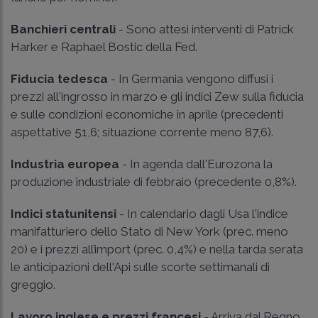
Banchieri centrali
- Sono attesi interventi di Patrick
Harker e Raphael Bostic della Fed.
Fiducia tedesca
- In Germania vengono diffusi i
prezzi all'ingrosso in marzo e gli indici Zew sulla fiducia
e sulle condizioni economiche in aprile (precedenti
aspettative 51,6; situazione corrente meno 87,6).
Industria europea
- In agenda dall'Eurozona la
produzione industriale di febbraio (precedente 0,8%).
Indici statunitensi
- In calendario dagli Usa l'indice
manifatturiero dello Stato di New York (prec. meno
20) e i prezzi all’import (prec. 0,4%) e nella tarda serata
le anticipazioni dell'Api sulle scorte settimanali di
greggio.
Lavoro inglese e prezzi francesi
- Arriva dal Regno