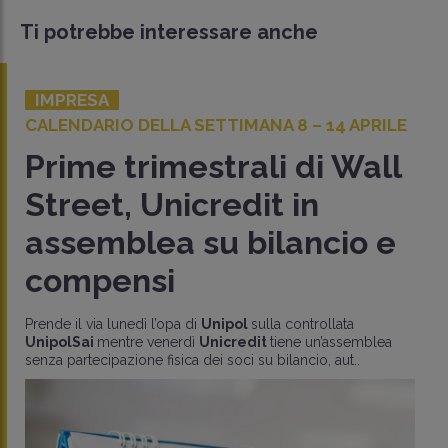
Ti potrebbe interessare anche
IMPRESA
LA SETTIMANA 8 – 14 APRILE
CALENDARIO DEL
SETTEMBRE
mestrali di Wall
Inflazione
nicredit in
dell’Eur
a su bilancio e
occupazi
i
settiman
opa di
Unipol
sulla controllata
nerdì
Unicredit
tiene un’assemblea
Sul fronte delle Ops,
sica dei soci su bilancio, aut..
(giovedì i risultati) m
potrebbe arrivare un ri