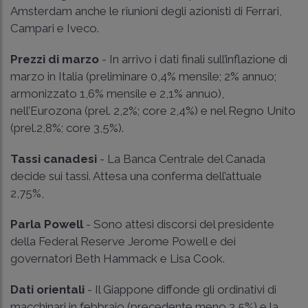
Amsterdam anche le riunioni degli azionisti di Ferrari,
Campari e Iveco.
Prezzi di marzo
- In arrivo i dati finali sull’inflazione di
marzo in Italia (preliminare 0,4% mensile; 2% annuo;
armonizzato 1,6% mensile e 2,1% annuo),
nell’Eurozona (prel. 2,2%; core 2,4%) e nel Regno Unito
(prel.2,8%; core 3,5%).
Tassi canadesi
- La Banca Centrale del Canada
decide sui tassi. Attesa una conferma dell’attuale
2,75%,
Parla Powell
- Sono attesi discorsi del presidente
della Federal Reserve Jerome Powell e dei
governatori Beth Hammack e Lisa Cook.
Dati orientali
- Il Giappone diffonde gli ordinativi di
macchinari in febbraio (precedente meno 3,5%) e la