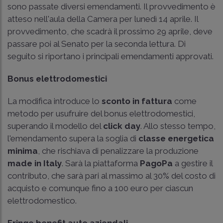
sono passate diversi emendamenti. Il provvedimento è
atteso nell'aula della Camera per lunedì 14 aprile. Il
provvedimento, che scadrà il prossimo 29 aprile, deve
passare poi al Senato per la seconda lettura. Di
seguito si riportano i principali emendamenti approvati.
Bonus elettrodomestici
La modifica introduce lo
sconto in fattura
come
metodo per usufruire del bonus elettrodomestici,
superando il modello del
click day
. Allo stesso tempo,
l'emendamento supera la soglia di
classe energetica
minima
, che rischiava di penalizzare la produzione
made in Italy
. Sarà la piattaforma
PagoPa
a gestire il
contributo, che sarà pari al massimo al 30% del costo di
acquisto e comunque fino a 100 euro per ciascun
elettrodomestico.
Fringe benefit auto aziendali