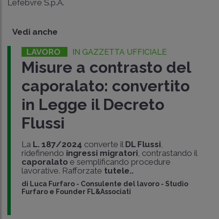
Lefebvre S.p.A.
Vedi anche
LAVORO
IN GAZZETTA UFFICIALE
Misure a contrasto del
caporalato: convertito
in Legge il Decreto
Flussi
La
L. 187/2024
converte il
DL Flussi
,
ridefinendo
ingressi migratori
, contrastando il
caporalato
e semplificando procedure
lavorative. Rafforzate
tutele..
di
Luca Furfaro
-
Consulente del lavoro - Studio
Furfaro e Founder FL&Associati