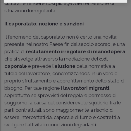
culturali e rendere così più agevole l'emersione di
situazioni di irregolarità.
Il caporalato: nozione e sanzioni
Il fenomeno del caporalato non è certo una novità:
presente nel nostro Paese fin dal secolo scorso, è una
pratica di
reclutamento irregolare di manodopera
che si svolge attraverso la mediazione del
c.d.
caporale
e prevede l'
elusione
della normativa a
tutela del lavoratore, concretizzandosi in un vero e
proprio sfruttamento e approfittamento dello stato di
bisogno. Per tale ragione i
lavoratori migranti
,
soprattutto se sprovvisti del regolare permesso di
soggiorno, a causa del considerevole squilibrio tra le
parti contrattuali, sono maggiormente a rischio di
essere intercettati dal caporale di turno e costretti a
svolgere l'attività in condizioni degradanti.