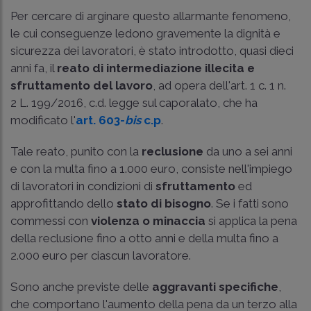
Per cercare di arginare questo allarmante fenomeno,
le cui conseguenze ledono gravemente la dignità e
sicurezza dei lavoratori, è stato introdotto, quasi dieci
anni fa, il
reato di intermediazione illecita e
sfruttamento del lavoro
, ad opera dell'
art. 1 c. 1 n.
2 L. 199/2016
, c.d. legge sul caporalato, che ha
modificato l'
art. 603-
bis
c.p
.
Tale reato, punito con la
reclusione
da uno a sei anni
e con la multa fino a 1.000 euro, consiste nell'impiego
di lavoratori in condizioni di
sfruttamento
ed
approfittando dello
stato di bisogno
. Se i fatti sono
commessi con
violenza o minaccia
si applica la pena
della reclusione fino a otto anni e della multa fino a
2.000 euro per ciascun lavoratore.
Sono anche previste delle
aggravanti specifiche
,
che comportano l'aumento della pena da un terzo alla