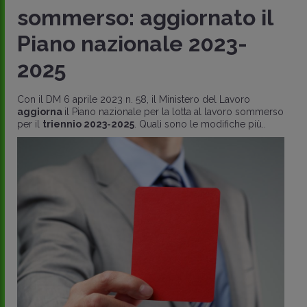
aggiornato il
misure cont
onale 2023-
caporalato 
Dalla
presunzione di sub
algoritmica
, passando per
il
DL Primo Maggio
dedica
58, il Ministero del Lavoro
le per la lotta al lavoro sommerso
. Quali sono le modifiche più..