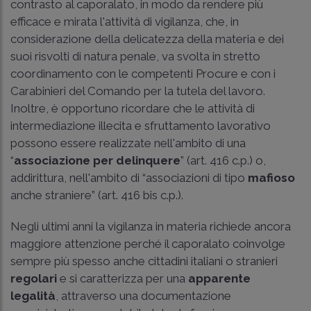
contrasto al caporalato, in modo da rendere più
efficace e mirata l'attività di vigilanza, che, in
considerazione della delicatezza della materia e dei
suoi risvolti di natura penale, va svolta in stretto
coordinamento con le competenti Procure e con i
Carabinieri del Comando per la tutela del lavoro.
Inoltre, è opportuno ricordare che le attività di
intermediazione illecita e sfruttamento lavorativo
possono essere realizzate nell'ambito di una
“
associazione per delinquere
” (
art. 416 c.p.
) o,
addirittura, nell'ambito di “associazioni di tipo
mafioso
anche straniere” (
art. 416 bis c.p.
).
Negli ultimi anni la vigilanza in materia richiede ancora
maggiore attenzione perché il caporalato coinvolge
sempre più spesso anche cittadini italiani o stranieri
regolari
e si caratterizza per una
apparente
legalità
, attraverso una documentazione