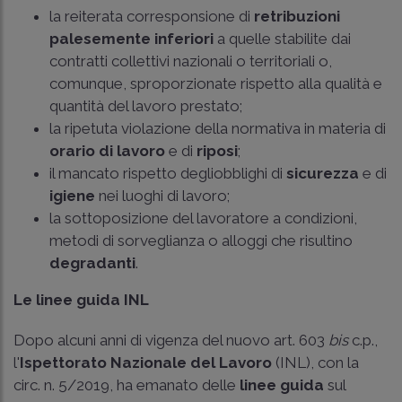
la reiterata corresponsione di
retribuzioni
palesemente inferiori
a quelle stabilite dai
contratti collettivi nazionali o territoriali o,
comunque, sproporzionate rispetto alla qualità e
quantità del lavoro prestato;
la ripetuta violazione della normativa in materia di
orario di lavoro
e di
riposi
;
il mancato rispetto degliobblighi di
sicurezza
e di
igiene
nei luoghi di lavoro;
la sottoposizione del lavoratore a condizioni,
metodi di sorveglianza o alloggi che risultino
degradanti
.
Le linee guida INL
Dopo alcuni anni di vigenza del nuovo art. 603
bis
c.p.,
l'
Ispettorato Nazionale del Lavoro
(INL), con la
circ. n. 5/2019
, ha emanato delle
linee guida
sul