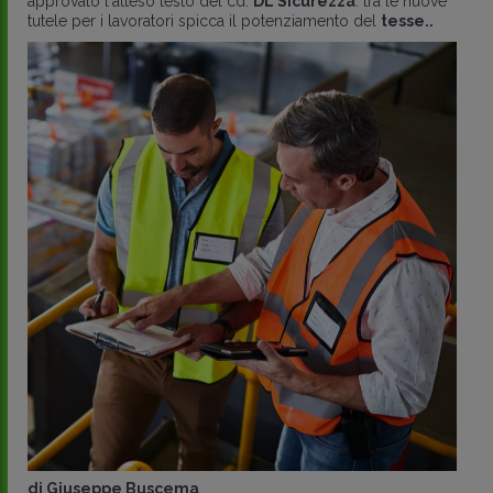
approvato l'atteso testo del cd.
DL Sicurezza
: tra le nuove
tutele per i lavoratori spicca il potenziamento del
tesse..
di
Giuseppe Buscema