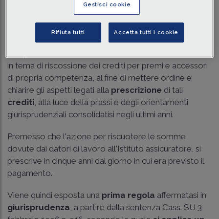
Gestisci cookie
Traduci con IA
Ascolta la news
Tempo di lettura
3 min.
Rifiuta tutti
Accetta tutti i cookie
Il
7 aprile 2025, l'INAIL ha diramato la
circolare n. 26
in tema di riscossione dei crediti per premi e accessori
di propria competenza, al fine di mettere ordine e
chiarire gli aspetti legati alla
prescrizione
di tali
crediti
, alla luce della prassi e degli orientamenti
giurisprudenziali consolidatisi negli ultimi anni.
Premesso che l'azione per riscuotere le somme
dovute dai datori di lavoro all'Istituto assicuratore, si
prescrive in cinque anni dal giorno in cui era previsto il
pagamento.
Viene quindi esposta una
prima regola
affermatasi in
giurisprudenza
, a partire dalla sentenza
Cass. SU 3