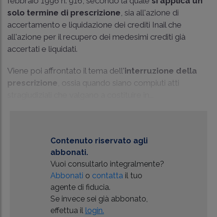
febbraio 1996 n. 916
, secondo la quale
si applica un
solo termine di prescrizione
, sia all'azione di
accertamento e liquidazione dei crediti Inail che
all'azione per il recupero dei medesimi crediti già
accertati e liquidati.
Viene poi affrontato il tema dell'
interruzione della
prescrizione
, ossia quando siano compiuti atti
stragiudiziali che valgano a costituire in...
Contenuto riservato agli
abbonati.
Vuoi consultarlo integralmente?
Abbonati
o
contatta
il tuo
agente di fiducia.
Se invece sei già abbonato,
effettua il
login.