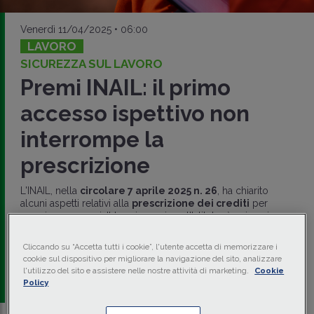
Venerdì 11/04/2025 • 06:00
LAVORO
SICUREZZA SUL LAVORO
Premi INAIL: il primo
accesso ispettivo non
interrompe la
prescrizione
L'INAIL, nella
circolare 7 aprile 2025 n. 26
, ha chiarito
alcuni aspetti relativi alla
prescrizione dei crediti
per
premi e accessori. Il termine, spiega l'Istituto, è unico sia per
l'azione di accertamento che per quella di riscossione: ma
da
quando decorre
? E
quando si interrompe
?
Cliccando su “Accetta tutti i cookie”, l'utente accetta di memorizzare i
cookie sul dispositivo per migliorare la navigazione del sito, analizzare
di
Massimiliano Matteucci
-
Consulente del lavoro -
l'utilizzo del sito e assistere nelle nostre attività di marketing.
Cookie
Nexumstp Spa
Policy