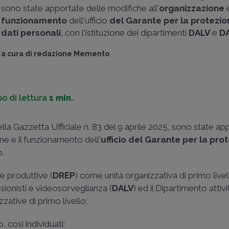
sono state apportate delle modifiche all'
organizzazione
e
funzionamento
dell'ufficio
del Garante per la protezio
dati personali
, con l'istituzione dei dipartimenti
DALV
e
D
a cura di
redazione Memento
o di lettura
1 min.
lla Gazzetta Ufficiale n. 83 del 9 aprile 2025, sono state ap
ne e il funzionamento dell'
ufficio del Garante per la pro
o.
e produttive (
DREP
) come unità organizzativa di primo live
essionisti e videosorveglianza (
DALV
) ed il Dipartimento attivi
zative di primo livello;
 così individuati: