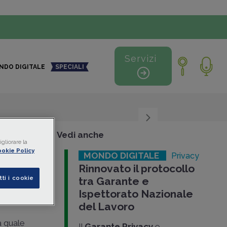
Servizi
NDO DIGITALE
SPECIALI
+
-
Vedi anche
gliorare la
okie Policy
MONDO DIGITALE
Privacy
iche
Rinnovato il protocollo
tti i cookie
tra Garante e
mento
Ispettorato Nazionale
del Lavoro
a quale
Il
Garante Privacy
e