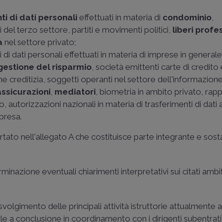
i di dati personali
effettuati in materia di
condominio
,
ti del terzo settore, partiti e movimenti politici,
liberi profe
a
nel settore privato;
i di dati personali effettuati in materia di imprese in general
 gestione del risparmio
, società emittenti carte di credito 
 creditizia, soggetti operanti nel settore dell'informazion
assicurazioni
,
mediatori
, biometria in ambito privato, rap
 autorizzazioni nazionali in materia di trasferimenti di dati 
presa.
rtato nell'allegato A che costituisce parte integrante e sost
inazione eventuali chiarimenti interpretativi sui citati ambit
 svolgimento delle principali attività istruttorie attualmente
urle a conclusione in coordinamento con i dirigenti subentrati