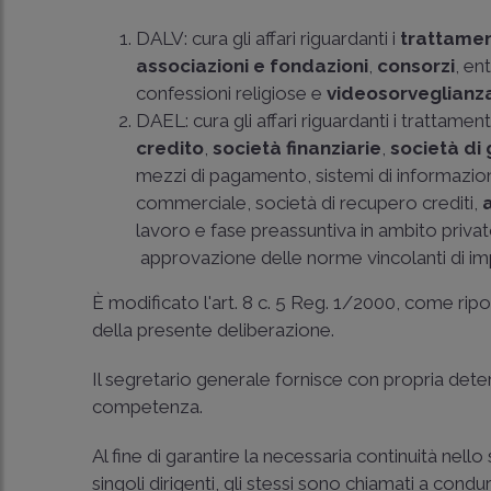
DALV: cura gli affari riguardanti i
trattament
associazioni e fondazioni
,
consorzi
, en
confessioni religiose e
videosorveglianz
DAEL: cura gli affari riguardanti i trattament
credito
,
società finanziarie
,
società di
mezzi di pagamento, sistemi di informazione
commerciale, società di recupero crediti,
lavoro e fase preassuntiva in ambito privato,
approvazione delle norme vincolanti di im
È modificato l'art. 8 c. 5 Reg. 1/2000, come ripo
della presente deliberazione.
Il segretario generale fornisce con propria determ
competenza.
Al fine di garantire la necessaria continuità nello
singoli dirigenti, gli stessi sono chiamati a cond