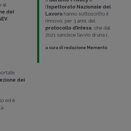
 al
l’
Ispettorato Nazionale del
ne dei
Lavoro
hanno sottoscritto il
AEV
.
rinnovo, per 3 anni, del
protocollo d’intesa
, che dal
2021 sancisce l’avvio di una r..
a cura di
redazione Memento
portate
tezione dei
llo ed è
tà