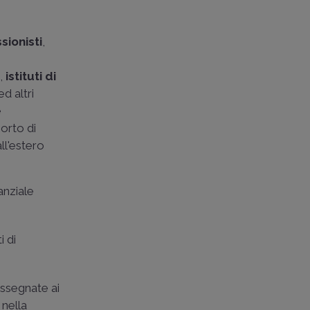
ssionisti
,
e,
istituti di
ed altri
e
porto di
all'estero
anziale
i di
 assegnate ai
 nella