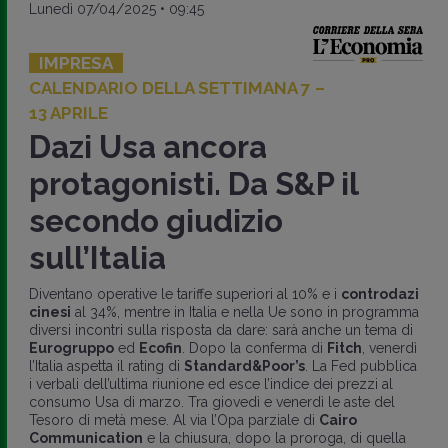
Lunedì 07/04/2025 • 09:45
IMPRESA
CALENDARIO DELLA SETTIMANA 7 –
13 APRILE
Dazi Usa ancora
protagonisti. Da S&P il
secondo giudizio
sull’Italia
Diventano operative le tariffe superiori al 10% e i
controdazi
cinesi
al 34%, mentre in Italia e nella Ue sono in programma
diversi incontri sulla risposta da dare: sarà anche un tema di
Eurogruppo
ed
Ecofin
. Dopo la conferma di
Fitch
, venerdì
l’Italia aspetta il rating di
Standard&Poor’s
. La Fed pubblica
i verbali dell’ultima riunione ed esce l’indice dei prezzi al
consumo Usa di marzo. Tra giovedì e venerdì le aste del
Tesoro di metà mese. Al via l’Opa parziale di
Cairo
Communication
e la chiusura, dopo la proroga, di quella