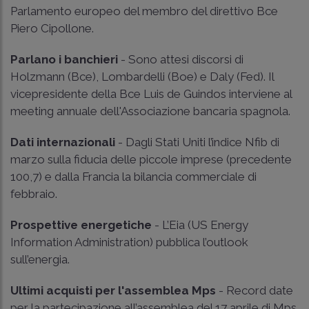
Parlamento europeo del membro del direttivo Bce
Piero Cipollone.
Parlano i banchieri
- Sono attesi discorsi di
Holzmann (Bce), Lombardelli (Boe) e Daly (Fed). Il
vicepresidente della Bce Luis de Guindos interviene al
meeting annuale dell'Associazione bancaria spagnola.
Dati internazionali
- Dagli Stati Uniti l’indice Nfib di
marzo sulla fiducia delle piccole imprese (precedente
100,7) e dalla Francia la bilancia commerciale di
febbraio.
Prospettive energetiche
- L’Eia (US Energy
Information Administration) pubblica l’outlook
sull’energia.
Ultimi acquisti per l'assemblea Mps
- Record date
per la partecipazione all’assemblea del 17 aprile di Mps