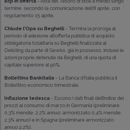
Btp in offerta
- Asta del Tesoro di titoli a medio lungo
termine, secondo la comunicazione dell’8 aprile, con
regolamento 15 aprile.
Chiude l'Opa su Beghelli
- Termina la proroga al
periodo di adesione all’offerta pubblica di acquisto
obbligatoria totalitaria su Beghelli finalizzata al
Delisting da parte di Gewiss, già in possesso, incluse le
azioni proprie detenute da Beghelli, di una quota di
capitale superiore al 90%.
Bollettino Bankitalia
- La Banca d’Italia pubblica il
Bollettino economico trimestrale.
Inflazione tedesca
- Escono i dati finali dell’indice dei
prezzi al consumo di marzo in Germania (preliminare
0,3% mensile, 2,2% annuo; armonizzato 0,4% mensile,
2,3% annuo) e in Spagna (preliminare armonizzato
annuo 2,2%).