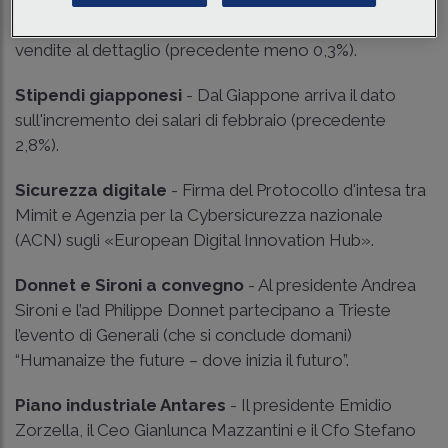
Consumi europei
- Escono i dati Eurostat sulle
vendite al dettaglio (precedente meno 0,3%).
Stipendi giapponesi
- Dal Giappone arriva il dato
sull'incremento dei salari di febbraio (precedente
2,8%).
Sicurezza digitale
- Firma del Protocollo d'intesa tra
Mimit e Agenzia per la Cybersicurezza nazionale
(ACN) sugli «European Digital Innovation Hub».
Donnet e Sironi a convegno
- Al presidente Andrea
Sironi e l’ad Philippe Donnet partecipano a Trieste
l’evento di Generali (che si conclude domani)
“Humanaize the future – dove inizia il futuro”.
Piano industriale Antares
- Il presidente Emidio
Zorzella, il Ceo Gianlunca Mazzantini e il Cfo Stefano