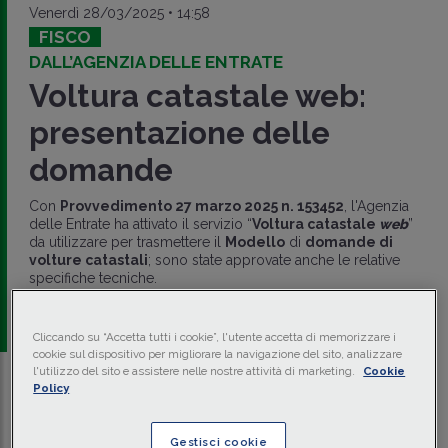
Venerdì 28/03/2025 • 14:58
FISCO
DALL’AGENZIA DELLE ENTRATE
Voltura catastale web:
presentazione delle
domande
Con
Provvedimento 27 marzo 2025 n. 153452
, l'Agenzia
delle Entrate ha attivato il servizio “
Voltura catastale
web
”
da utilizzare per trasmettere il
Modello
di
domande di
volture catastali
; sono state approvate anche le relative
specifiche tecniche.
a cura di
redazione Memento
Cliccando su “Accetta tutti i cookie”, l'utente accetta di memorizzare i
cookie sul dispositivo per migliorare la navigazione del sito, analizzare
l'utilizzo del sito e assistere nelle nostre attività di marketing.
Cookie
Policy
Traduci con IA
Ascolta la news
Tempo di lettura
2 min.
Gestisci cookie