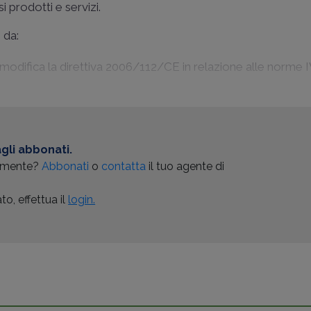
si prodotti e servizi.
 da:
 modifica la direttiva 2006/112/CE in relazione alle norme I
gli abbonati.
almente?
Abbonati
o
contatta
il tuo agente di
o, effettua il
login.