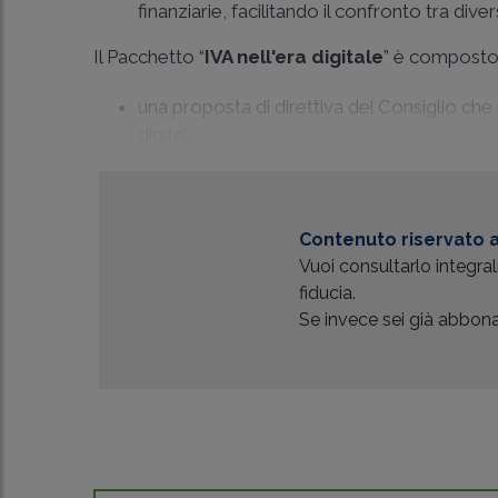
finanziarie, facilitando il confronto tra diver
Il Pacchetto “
IVA nell'era digitale
” è composto
una proposta di direttiva del Consiglio che
digital...
Contenuto riservato a
Vuoi consultarlo integr
fiducia.
Se invece sei già abbonat