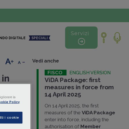
Servizi
NDO DIGITALE
SPECIALI
+
-
Vedi anche
FISCO
ENGLISH VERSION
 in
ViDA Package: first
measures in force from
14 April 2025
gliorare la
chetto
okie Policy
On 14 April 2025, the first
 imporre
measures of the
ViDA Package
azionali
tti i cookie
enter into force, including the
missione
authorisation of
Member