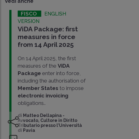
Vedi anche
FISCO
ENGLISH
VERSION
ViDA Package: first
measures in force
from 14 April 2025
On 14 April 2025, the first
measures of the
ViDA
Package
enter into force,
including the authorisation of
Member States
to impose
electronic invoicing
obligations..
di
Matteo Dellapina
-
Avvocato, Cultore in Diritto
Tributario presso l’Università
di Pavia