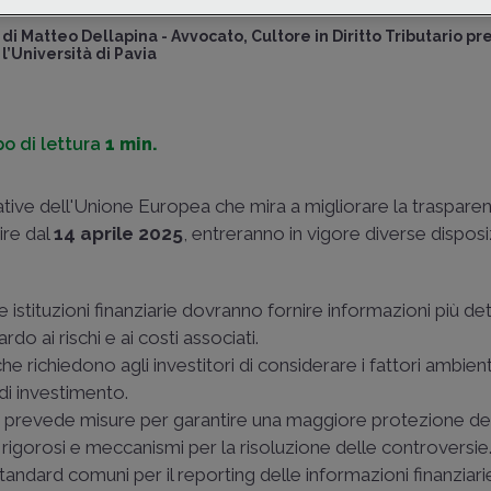
di
Matteo Dellapina
-
Avvocato, Cultore in Diritto Tributario pr
l’Università di Pavia
o di lettura
1 min.
ative dell'Unione Europea che mira a migliorare la trasparen
tire dal
14 aprile 2025
, entreranno in vigore diverse disposi
Le istituzioni finanziarie dovranno fornire informazioni più det
rdo ai rischi e ai costi associati.
 richiedono agli investitori di considerare i fattori ambienta
di investimento.
to prevede misure per garantire una maggiore protezione de
più rigorosi e meccanismi per la risoluzione delle controversie
 standard comuni per il reporting delle informazioni finanziar