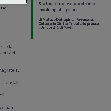
States
to impose
electronic
esso
invoicing
obligations..
di
Matteo Dellapina
-
Avvocato,
Cultore in Diritto Tributario presso
l’Università di Pavia
za e la
zioni del
tagliate sui
li, sociali
gli
.
ie e non