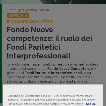
Lunedì 31/03/2025 • 06:00
SPECIALI
STANDARD QUALITATIVI
Fondo Nuove
competenze: il ruolo dei
Fondi Paritetici
Interprofessionali
Un ruolo determinate rispetto al
percorso formativo
che si
inserisce nel contesto del
Fondo Nuove Competenze
è
giocato dai
Fondi Paritetici Interprofessionali
, la cui
presenza ha la finalità di garantire lungo tutta la filiera gli
standards
qualitativi necessari, oltre che ad attività di
finanziamento
a monte e di
rendicontazione
al termine.
di
Michele Donati
-
Consulente del lavoro
Cliccando su “Accetta tutti i cookie”, l'utente accetta di memorizzare i
cookie sul dispositivo per migliorare la navigazione del sito, analizzare
l'utilizzo del sito e assistere nelle nostre attività di marketing.
Cookie