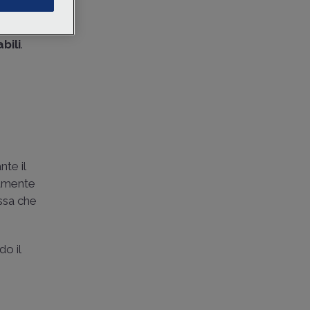
 percepire
evuta
bili
.
nte il
iamente
issa che
do il