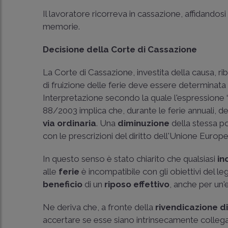
Il lavoratore ricorreva in cassazione, affidandosi
memorie.
Decisione della Corte di Cassazione
La Corte di Cassazione, investita della causa, ri
di fruizione delle ferie deve essere determinata a
Interpretazione secondo la quale l'espressione 
88/2003
implica che, durante le ferie annuali, d
via ordinaria
. Una
diminuzione
della stessa 
con le prescrizioni del diritto dell'Unione Europe
In questo senso è stato chiarito che qualsiasi
in
alle
ferie
è incompatibile con gli obiettivi del leg
beneficio
di un
riposo effettivo
, anche per un'e
Ne deriva che, a fronte della
rivendicazione di
accertare se esse siano intrinsecamente collega