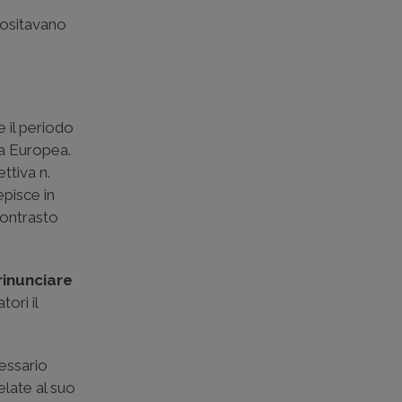
epositavano
 il periodo
ia Europea.
rettiva n.
pisce in
 contrasto
rinunciare
tori il
cessario
elate al suo