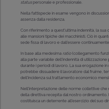
status
personale e professionale.
Nella fattispecie in esame vengono in discussione
assenza dalla residenza.
Con riferimento a quest'ultima indennità, la sua 
alle mansioni tipiche dei macchinisti. Ciò in qua
sede fissa di lavoro e dall'essere continuament
In base alla medesima
ratio
(collegamento funzi
alla parte variabile dell'indennità di utilizzazi
durante i periodi di lavoro. La sua erogazione in 
potrebbe dissuadere il lavoratore dal fruirne, t
dell'incidenza sul trattamento economico mensi
Nell'interpretazione delle norme collettive che reg
della direttiva recepita dal nostro ordinamento.
costituisca un deterrente all'esercizio del suo d