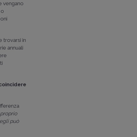
rie vengano
 o
ioni
e trovarsi in
erie annuali
ere
ti
coincidere
ifferenza
 proprio
 egli può