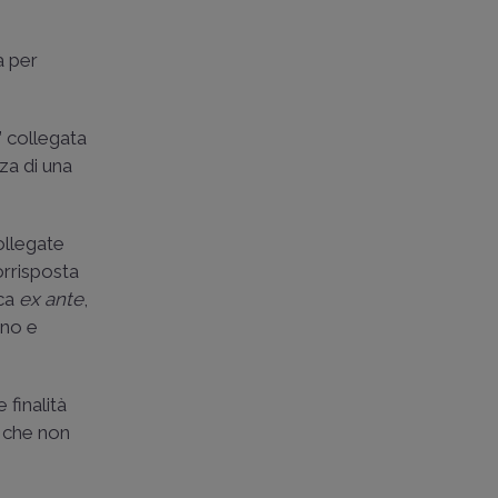
à per
” collegata
za di una
ollegate
orrisposta
ica
ex ante
,
nno e
 finalità
o che non