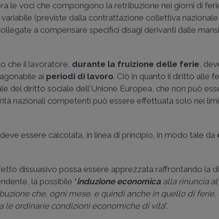
ra le voci che compongono la retribuzione nei giorni di fe
variabile (previste dalla contrattazione collettiva nazionale
llegate a compensare specifici disagi derivanti dalle mans
o che il lavoratore,
durante la fruizione delle ferie
, dev
aragonabile ai
periodi di lavoro
. Ciò in quanto il diritto alle f
ale del diritto sociale dell'Unione Europea, che non può ess
ità nazionali competenti può essere effettuata solo nei limi
 deve essere calcolata, in linea di principio, in modo tale da
effetto dissuasivo possa essere apprezzata raffrontando la d
endente, la possibile “
induzione economica
alla rinuncia al
tribuzione che, ogni mese, e quindi anche in quello di ferie,
a le ordinarie condizioni economiche di vita
”.