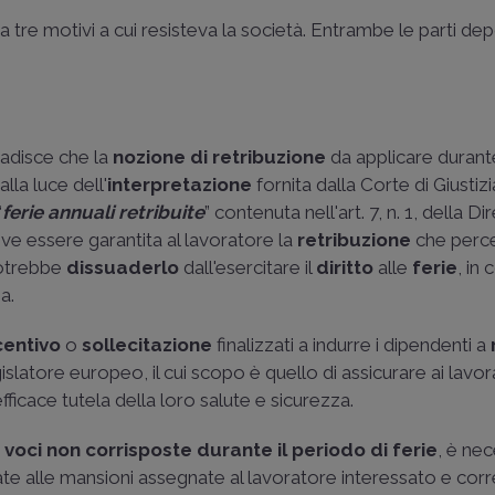
 a tre motivi a cui resisteva la società. Entrambe le parti d
badisce che la
nozione di retribuzione
da applicare durante
lla luce dell'
interpretazione
fornita dalla Corte di Giustiz
“
ferie annuali retribuite
” contenuta nell'
art. 7, n. 1, della Di
eve essere garantita al lavoratore la
retribuzione
che perce
potrebbe
dissuaderlo
dall'esercitare il
diritto
alle
ferie
, in
a.
centivo
o
sollecitazione
finalizzati a indurre i dipendenti a
islatore europeo, il cui scopo è quello di assicurare ai lavora
fficace tutela della loro salute e sicurezza.
 voci non corrisposte durante il periodo di ferie
, è ne
te alle mansioni assegnate al lavoratore interessato e corr