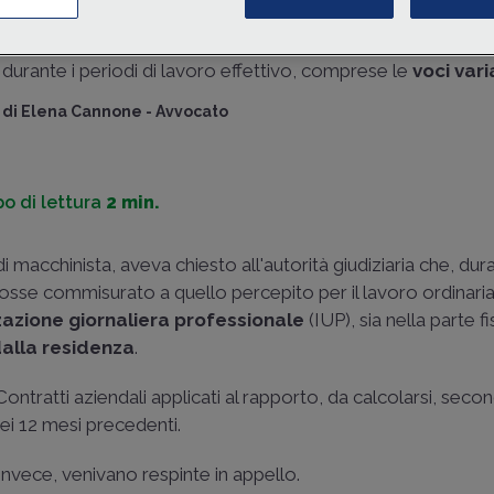
affermato che durante le
ferie
il dipendente ha il diritto di
una
retribuzione
che sia equivalente a quella ordinaria ric
durante i periodi di lavoro effettivo, comprese le
voci varia
di
Elena Cannone
-
Avvocato
o di lettura
2 min.
macchinista, aveva chiesto all'autorità giudiziaria che, dura
fosse commisurato a quello percepito per il lavoro ordinar
zzazione giornaliera professionale
(IUP), sia nella parte f
dalla residenza
.
Contratti aziendali applicati al rapporto, da calcolarsi, secon
ei 12 mesi precedenti.
nvece, venivano respinte in appello.