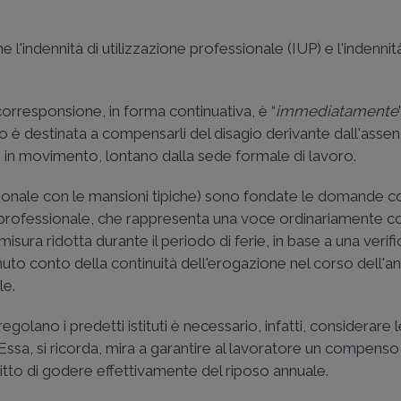
 l'indennità di utilizzazione professionale (IUP) e l'indennit
corresponsione, in forma continuativa, è “
immediatamente
nto è destinata a compensarli del disagio derivante dall'assen
e in movimento, lontano dalla sede formale di lavoro.
onale con le mansioni tipiche) sono fondate le domande c
one professionale, che rappresenta una voce ordinariamente c
misura ridotta durante il periodo di ferie, in base a una verif
enuto conto della continuità dell'erogazione nel corso dell'a
le.
olano i predetti istituti è necessario, infatti, considerare le
 Essa, si ricorda, mira a garantire al lavoratore un compens
iritto di godere effettivamente del riposo annuale.