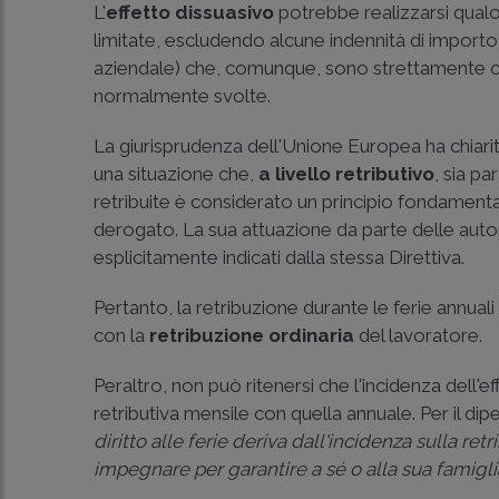
L'
effetto dissuasivo
potrebbe realizzarsi qualo
limitate, escludendo alcune indennità di importo 
aziendale) che, comunque, sono strettamente co
normalmente svolte.
La giurisprudenza dell'Unione Europea ha chiarit
una situazione che,
a livello retributivo
, sia p
retribuite è considerato un principio fondament
derogato. La sua attuazione da parte delle autor
esplicitamente indicati dalla stessa Direttiva.
Pertanto, la retribuzione durante le ferie annuali
con la
retribuzione ordinaria
del lavoratore.
Peraltro, non può ritenersi che l'incidenza dell'
retributiva mensile con quella annuale. Per il dip
diritto alle ferie deriva dall'incidenza sulla re
impegnare per garantire a sé o alla sua famigli