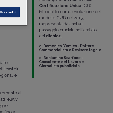
 modalità
Certificazione Unica
(CU),
disponibile.
introdotto come evoluzione del
tti i cookie
modello CUD nel 2015,
rappresenta da anni un
passaggio cruciale nell'ambito
dei
dichiar..
di
Domenico D'Amico
-
Dottore
Commercialista e Revisore legale
di
Beniamino Scarfone
-
Consulente del Lavoro e
ato il
Giornalista pubblicista
ti casi più
egionali e
ncremento al
ti relativi
segno
e fino a