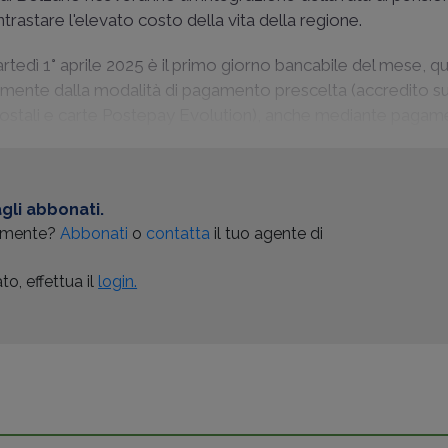
astare l'elevato costo della vita della regione.
artedì 1° aprile 2025 è il primo giorno bancabile del mese, qu
emente dalla modalità di pagamento prescelta (accredito s
 postali e carte Postepay Evolution), anche mediante pagame
gli abbonati.
almente?
Abbonati
o
contatta
il tuo agente di
o, effettua il
login.