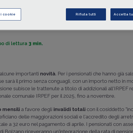
indennità
corrisposte dall'INPS. Riepiloghiamo, inoltre, le
per ottenere dall'INPS la
Certificazione Unica 2025
, già 
ci cookie
Rifiuta tutti
Accetta tu
di
Mario Cassaro
-
Consulente del lavoro in Latina
o di lettura
3 min.
alcune importanti
novità
. Per i pensionati che hanno già sald
e sarà il primo senza conguagli, con un importo netto in mol
sione subisce le trattenute a titolo di addizionali all'IRPEF r
ionale comunale IRPEF per il 2025, fino a novembre.
o mensili
a favore degli
invalidi totali
con il cosiddetto "i
ficiano delle maggiorazioni sociali e l'accredito degli arretra
tale a 32 euro nel pagamento di aprile. I pensionati con as
i Bolzano riceveranno un'integrazione della rata di pension