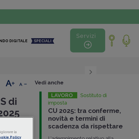
Servizi
NDO DIGITALE
SPECIALI
+
-
Vedi anche
LAVORO
Sostituto di
S di
imposta
CU 2025: tra conferme,
 2025
novità e termini di
ento con
scadenza da rispettare
lle altre
gliorare la
okie Policy
L'adempimento relativo alla