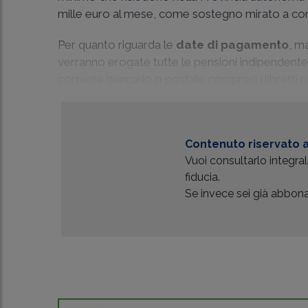
mille euro al mese, come sostegno mirato a contr
Per quanto riguarda le
date di pagamento
, m
verranno erogate tutte le pensioni indipendent
corrente bancario o postale compresi i libretti
Contenuto riservato a
Vuoi consultarlo integr
fiducia.
Se invece sei già abbonat