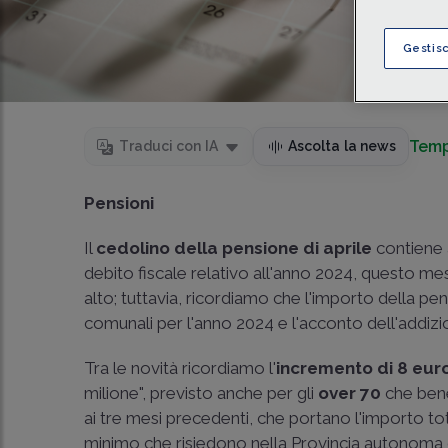
Gestis
Temp
Traduci con IA
Ascolta la news
Pensioni
Il
cedolino della pensione di aprile
contiene 
debito fiscale relativo all'anno 2024, questo mes
alto; tuttavia, ricordiamo che l'importo della pen
comunali per l'anno 2024 e l'acconto dell'addiz
Tra le novità ricordiamo l'
incremento di 8 eur
milione", previsto anche per gli
over 70
che bene
ai tre mesi precedenti, che portano l'importo to
minimo che risiedono nella Provincia autonoma d