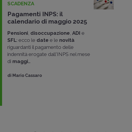
SCADENZA
Pagamenti INPS: il
calendario di maggio 2025
Pensioni
,
disoccupazione
,
ADI
e
SFL
: ecco le
date
e le
novità
riguardanti il pagamento delle
indennità erogate dall'INPS nel mese
di
maggi..
di
Mario Cassaro