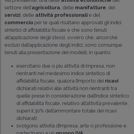
settore dell’
agricoltura
, delle
manifatture
, dei
servizi
, delle
attività professionali
e del
commercio
per le quali risultano approvati gli indici
sintetici di affidabilità fiscale e che sono tenuti
all’applicazione degli stessi, ovvero che, ancorché
esclusi dall’applicazione degli indici, sono comunque
tenuti alla presentazione dei modelli, in quanto:
esercitano due o più attività di impresa, non
rientranti nel medesimo indice sintetico di
affidabilità fiscale, qualora l’importo dei
ricavi
dichiarati relativi alle attività non rientranti tra
quelle prese in considerazione dall’indice sintetico
di affidabilità fiscale, relativo all’attività prevalente,
superi il 30% dell’ammontare totale dei ricavi
dichiarati;
svolgono attività d’impresa, arte o professione e
partecipano a un
gruppo IVA
.