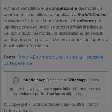
Al fine di semplificare la
compilazione
dei modelli, i
contribuenti che utilizzano l’applicativo
RedditiOnLine
possono effettuare l’importazione nel
software
per
l’applicazione degli indici sintetici di affidabilità fiscale,
dei dati indicati nei modelli di dichiarazione dei redditi
per il periodo d’imposta 2024, avvalendosi dell’apposita
funzionalità informatica.
Fonte
:
Provv. AE 17 marzo 2025 n. 131055
,
Istruzioni
parte generale
Quotidianopiù
è anche su
WhatsApp
!
Clicca
qui
per iscriverti gratis e seguire tutta l'informazione real
time, i video e i podcast sul tuo smartphone.
© Copyright - Tutti i diritti riservati - Giuffrè Francis
Lefebvre S.p.A.