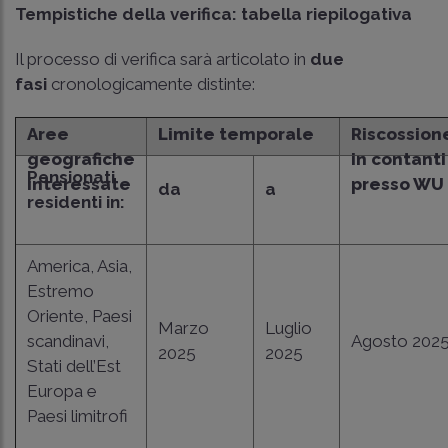
Tempistiche della verifica: tabella riepilogativa
Il processo di verifica sarà articolato in
due
fasi
cronologicamente distinte:
Aree
Limite temporale
Riscossion
geografiche
in contanti
Pensionati
interessate
presso WU
da
a
residenti in:
America, Asia,
Estremo
Oriente, Paesi
Marzo
Luglio
scandinavi,
Agosto 202
2025
2025
Stati dell’Est
Europa e
Paesi limitrofi