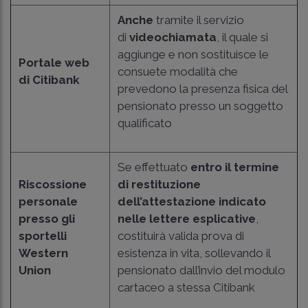
Anche
tramite il servizio
di
videochiamata
, il quale si
aggiunge e non sostituisce le
Portale web
consuete modalità che
di Citibank
prevedono la presenza fisica del
pensionato presso un soggetto
qualificato
Se effettuato
entro il termine
Riscossione
di restituzione
personale
dell’attestazione indicato
presso gli
nelle lettere esplicative
,
sportelli
costituirà valida prova di
Western
esistenza in vita, sollevando il
Union
pensionato dall’invio del modulo
cartaceo a stessa Citibank