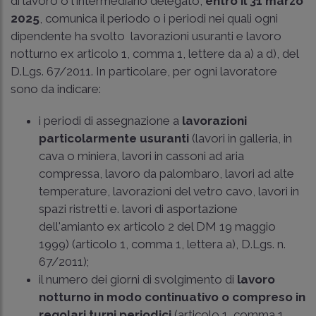
di lavoro o l'intermediario delegato,
entro il 31 marzo
2025
, comunica il periodo o i periodi nei quali ogni
dipendente ha svolto lavorazioni usuranti e lavoro
notturno ex
articolo 1, comma 1, lettere da a) a d), del
D.Lgs. 67/2011
. In particolare, per ogni lavoratore
sono da indicare:
i periodi di assegnazione a
lavorazioni
particolarmente usuranti
(lavori in galleria, in
cava o miniera, lavori in cassoni ad aria
compressa, lavoro da palombaro, lavori ad alte
temperature, lavorazioni del vetro cavo, lavori in
spazi ristretti e. lavori di asportazione
dell'amianto ex articolo 2 del DM 19 maggio
1999) (
articolo 1, comma 1, lettera a), D.Lgs. n.
67/2011
);
il numero dei giorni di svolgimento di
lavoro
notturno in modo continuativo o compreso in
regolari turni periodici
(articolo 1, comma 1,