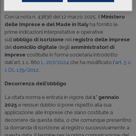
Tempo di lettura
1 min.
Con la nota n. 43836 del 12 marzo 2025, il
Ministero
delle Imprese e del Made in Italy
ha fornito le
prime indicazioni interpretative e operative
sull'
obbligo di iscrizione
nel
registro delle imprese
del
domicilio digitale
degli
amministratori di
imprese
costituite in forma societaria introdotto
dall'art. 1 c. 860
L. 207/2024
che ha modificato l'
art. 5 c.
1 DL 179/2012
.
Decorrenza dell'obbligo
La citata norma è entrata in vigore dal
1° gennaio
2025
e nessun dubbio si pone rispetto alla sua
applicazione alle imprese che siano costituite a
decorrere da questa data, o che comunque presentino
la domanda di iscrizione al registro successivamente a
questa data. Il termine per la prima comunicazione del