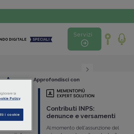
Servizi
NDO DIGITALE
SPECIALI
+
-
Approfondisci con
gliorare la
okie Policy
o
Contributi INPS:
denunce e versamenti
tti i cookie
ico
del
Al momento dell'assunzione del