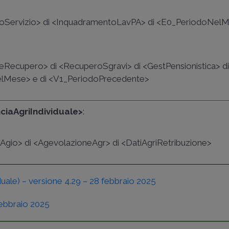
n <TipoServizio> di <InquadramentoLavPA> di <E0_PeriodoNel
iceRecupero> di <RecuperoSgravi> di <GestPensionistica> d
elMese> e di <V1_PeriodoPrecedente>
nciaAgriIndividuale>
:
CodAgio> di <AgevolazioneAgr> di <DatiAgriRetribuzione>
le) – versione 4.29 – 28 febbraio 2025
febbraio 2025