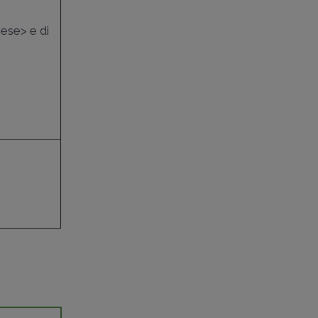
Mese> e di
i