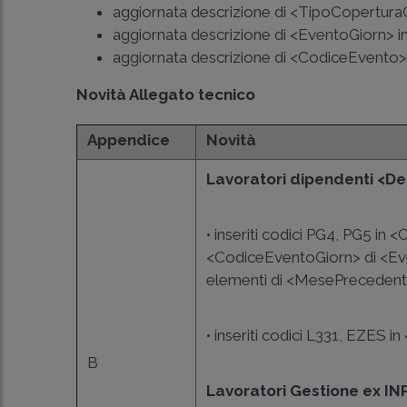
aggiornata descrizione di <TipoCoperturaGi
aggiornata descrizione di <EventoGiorn> in
aggiornata descrizione di <CodiceEvento>
Novità Allegato tecnico
Appendice
Novità
Lavoratori dipendenti <De
• inseriti codici PG4, PG5 in 
<CodiceEventoGiorn> di <Even
elementi di <MesePreceden
• inseriti codici L331, EZES 
B
Lavoratori Gestione ex I