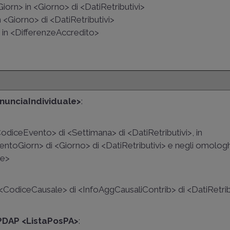
orn> in <Giorno> di <DatiRetributivi>
 <Giorno> di <DatiRetributivi>
 in <DifferenzeAccredito>
nunciaIndividuale>
:
<CodiceEvento> di <Settimana> di <DatiRetributivi>, in
toGiorn> di <Giorno> di <DatiRetributivi> e negli omologh
te>
in <CodiceCausale> di <InfoAggCausaliContrib> di <DatiRetrib
NPDAP <ListaPosPA>
: