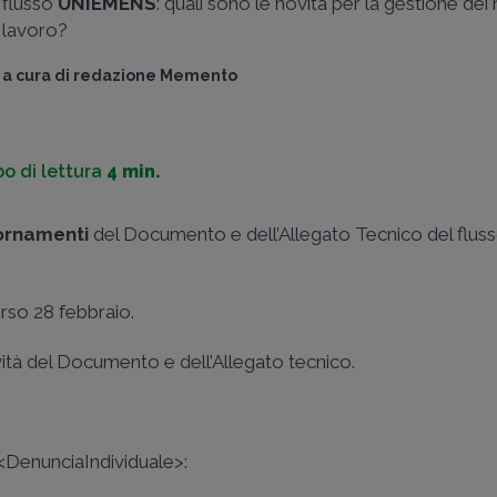
flusso
UNIEMENS
: quali sono le novità per la gestione dei 
lavoro?
a cura di
redazione Memento
o di lettura
4 min.
ornamenti
del Documento e dell’Allegato Tecnico del flus
orso 28 febbraio.
vità del Documento e dell’Allegato tecnico.
 a <DenunciaIndividuale>: