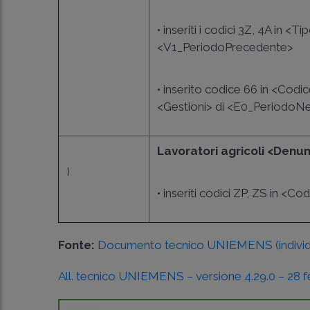
• inseriti i codici 3Z, 4A i
<V1_PeriodoPrecedente>
• inserito codice 66 in <Cod
<Gestioni> di <E0_PeriodoN
Lavoratori agricoli <Denu
I
• inseriti codici ZP, ZS in <
Fonte:
Documento tecnico UNIEMENS (individua
All. tecnico UNIEMENS – versione 4.29.0 – 28 