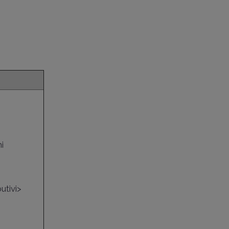
i
utivi>