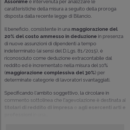
Assonime
è intervenuta per analizzare le
caratteristiche della misura a seguito della proroga
disposta dalla recente legge di Bilancio.
Il beneficio, consistente in una
maggiorazione del
20%
del costo ammesso in deduzione
in presenza
di nuove assunzioni di dipendenti a tempo
indeterminato (ai sensi del D.Lgs. 81/2015), è
riconosciuto come deduzione extracontabile dal
reddito ed è incrementato nella misura del 10%
(
maggiorazione complessiva del
30%
) per
determinate categorie di lavoratori svantaggiati.
Specificando l'ambito soggettivo, la circolare in
commento sottolinea che l'agevolazione è destinata ai
titolari di reddito di impresa
e
agli esercenti arti e
professioni
in una...