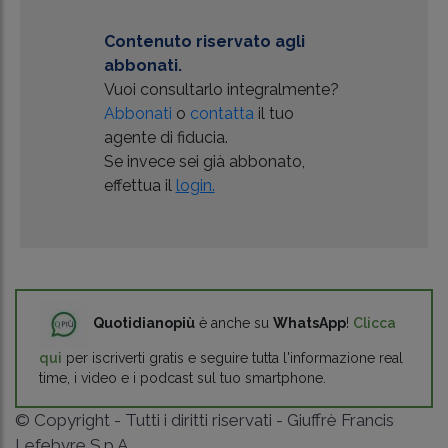
Contenuto riservato agli
abbonati.
Vuoi consultarlo integralmente?
Abbonati
o
contatta
il tuo
agente di fiducia.
Se invece sei già abbonato,
effettua il
login.
Quotidianopiù
è anche su
WhatsApp
!
Clicca
qui
per iscriverti gratis e seguire tutta l'informazione real
time, i video e i podcast sul tuo smartphone.
© Copyright - Tutti i diritti riservati - Giuffrè Francis
Lefebvre S.p.A.