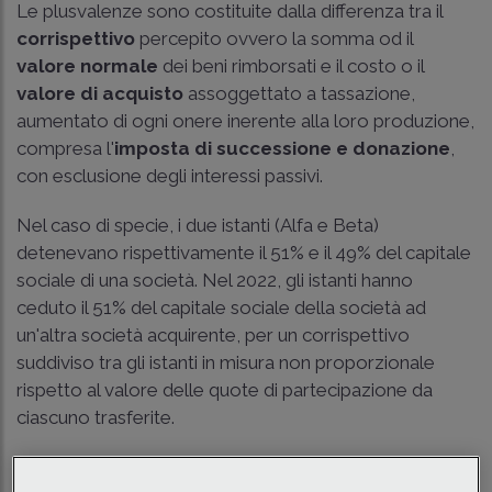
Le plusvalenze sono costituite dalla differenza tra il
corrispettivo
percepito ovvero la somma od il
valore normale
dei beni rimborsati e il costo o il
valore di acquisto
assoggettato a tassazione,
aumentato di ogni onere inerente alla loro produzione,
compresa l'
imposta di successione e donazione
,
con esclusione degli interessi passivi.
Nel caso di specie, i due istanti (Alfa e Beta)
detenevano rispettivamente il 51% e il 49% del capitale
sociale di una società. Nel 2022, gli istanti hanno
ceduto il 51% del capitale sociale della società ad
un'altra società acquirente, per un corrispettivo
suddiviso tra gli istanti in misura non proporzionale
rispetto al valore delle quote di partecipazione da
ciascuno trasferite.
Gli istanti hanno poi convenuto con la società