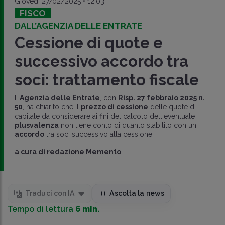
Giovedì 27/02/2025 • 12:03
FISCO
DALL’AGENZIA DELLE ENTRATE
Cessione di quote e
successivo accordo tra
soci: trattamento fiscale
L'
Agenzia delle Entrate
, con
Risp. 27 febbraio 2025 n.
50
, ha chiarito che il
prezzo di cessione
delle quote di
capitale da considerare ai fini del calcolo dell'eventuale
plusvalenza
non tiene conto di quanto stabilito con un
accordo
tra soci successivo alla cessione.
a cura di
redazione Memento
Traduci con IA
Ascolta la news
Tempo di lettura
6 min.