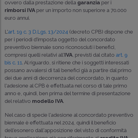
ovvero dalla prestazione della
garanzia
per i
rimborsi IVA
per un importo non superiore a 70.000
euro annui.
L'
art. 19 c. 3 D.Lgs. 13/2024
(decreto CPB) dispone che
per i periodi d'imposta oggetto del concordato
preventivo biennale sono riconosciuti i benefici,
compresi quelli relativi all'
IVA
, previsti dal citato
art. 9
bis c. 11
. Al riguardo, si ritiene che i soggetti interessati
possano avvalersi di tali benefici già a partire dal primo
dei due anni di decorrenza del concordato, in quanto
l'adesione al CPB è effettuata nel corso di tale primo
anno e, quindi, ben prima del termine di presentazione
del relativo
modello IVA
.
Nel caso di specie l'adesione al concordato preventivo
biennale è effettuata nel 2024, quindi il beneficio
dell'esonero dall'apposizione del visto di conformità
trova applicazione già con riferimento al
credito IVA