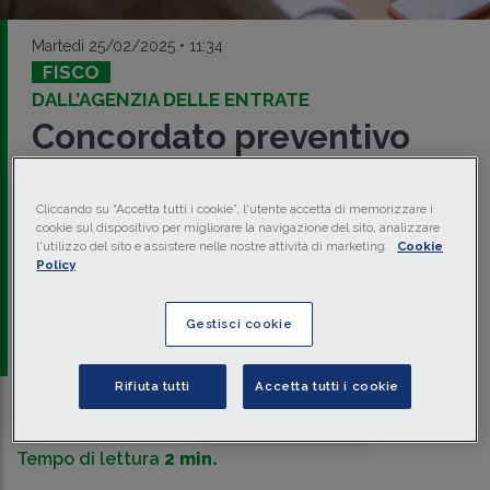
Martedì 25/02/2025 • 11:34
FISCO
DALL’AGENZIA DELLE ENTRATE
Concordato preventivo
biennale: nuova FAQ
Cliccando su “Accetta tutti i cookie”, l'utente accetta di memorizzare i
Con la FAQ pubblicata il 24 febbraio 2025, l'Agenzia delle
cookie sul dispositivo per migliorare la navigazione del sito, analizzare
Entrate ha chiarito che i soggetti aderenti al
concordato
l'utilizzo del sito e assistere nelle nostre attività di marketing.
Cookie
preventivo biennale
possono avvalersi dei
benefici ai
Policy
fini IVA
di cui all'art. 9
bis
c. 11 DL 50/2017 già a partire dal
primo dei due anni di decorrenza del
CPB
.
Gestisci cookie
a cura di
redazione Memento
Rifiuta tutti
Accetta tutti i cookie
Traduci con IA
Ascolta la news
Tempo di lettura
2 min.