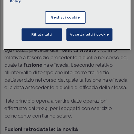
Policy
Traduci con IA
Ascolta la news
Tempo di lettura
2 min.
Gestisci cookie
Premessa
Rifiuta tutti
Accetta tutti i cookie
Il c. 7 dell'art. 172 TUIR, come modificato dal Decreto
192/2024, prevede due
“test di vitalità”,
il primo
relativo all'esercizio precedente a quello nel corso del
quale la
fusione
ha efficacia, il secondo relativo
all'intervallo di tempo che intercorre tra l'inizio
dell'esercizio nel corso del quale la fusione ha efficacia
e la data antecedente a quella di efficacia della stessa.
Tale principio opera a partire dalle operazioni
effettuate dal 2024, per i soggetti con esercizio
coincidente con l'anno solare.
Fusioni retrodatate: la novità