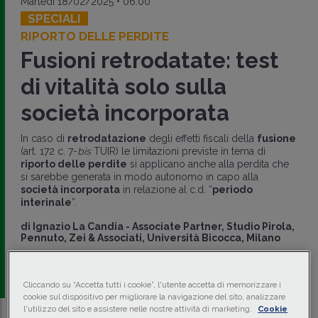
Martedì 18/02/2025 • 06:00
SPECIALI
RIPORTO DELLE PERDITE
Fusioni retrodatate: test
di vitalità solo sulla
società incorporata
In caso di
retrodatazione
degli effetti fiscali della
fusione
(art. 172 c. 7-
bis
TUIR) le limitazioni previste in tema di
riporto delle perdite
si applicano anche alla perdita che
si sarebbe generata in modo autonomo in capo alla
società incorporata
in relazione al c.d. “
periodo
interinale
”.
di
Ignazio La Candia
-
Associate Partner, Studio Pirola,
Pennuto, Zei & Associati, Università Bicocca, Milano
di
Antonio Giampaolo
-
Studio Pirola, Pennuto, Zei &
Associati
Cliccando su “Accetta tutti i cookie”, l'utente accetta di memorizzare i
cookie sul dispositivo per migliorare la navigazione del sito, analizzare
l'utilizzo del sito e assistere nelle nostre attività di marketing.
Cookie