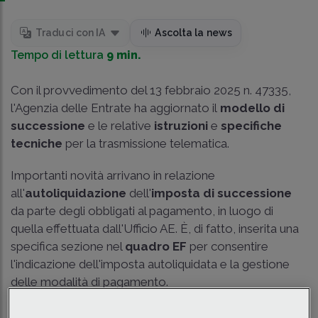
Traduci con IA
Ascolta la news
Tempo di lettura
9 min.
Con il provvedimento del 13 febbraio 2025 n. 47335,
l'Agenzia delle Entrate ha aggiornato il
modello di
successione
e le relative
istruzioni
e
specifiche
tecniche
per la trasmissione telematica.
Importanti novità arrivano in relazione
all'
autoliquidazione
dell'
imposta di successione
da parte degli obbligati al pagamento, in luogo di
quella effettuata dall'Ufficio AE. È, di fatto, inserita una
specifica sezione nel
quadro EF
per consentire
l'indicazione dell'imposta autoliquidata e la gestione
delle modalità di pagamento.
Spazio poi alla tassazione dei
trust
istituiti per