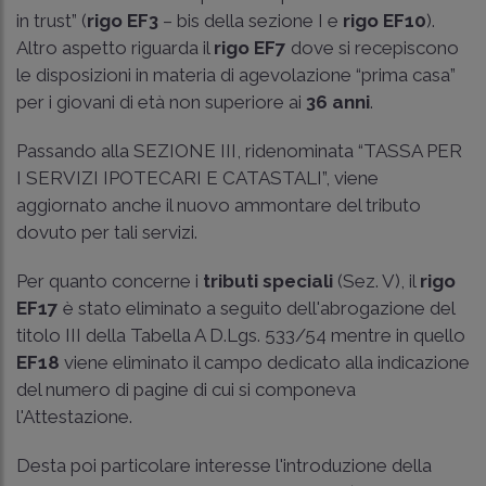
in trust” (
rigo EF3
– bis della sezione I e
rigo EF10
).
Altro aspetto riguarda il
rigo EF7
dove si recepiscono
le disposizioni in materia di agevolazione “prima casa”
per i giovani di età non superiore ai
36 anni
.
Passando alla SEZIONE III, ridenominata “TASSA PER
I SERVIZI IPOTECARI E CATASTALI”, viene
aggiornato anche il nuovo ammontare del tributo
dovuto per tali servizi.
Per quanto concerne i
tributi speciali
(Sez. V), il
rigo
EF17
è stato eliminato a seguito dell'abrogazione del
titolo III della Tabella A D.Lgs. 533/54 mentre in quello
EF18
viene eliminato il campo dedicato alla indicazione
del numero di pagine di cui si componeva
l'Attestazione.
Desta poi particolare interesse l'introduzione della