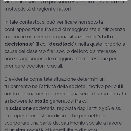
vita di una società e possono essere alimentati da una
molteplicità di ragioni e fattori.
In tale contesto, si può verificare non solo la
contrapposizione fra soci di maggioranza e minoranza,
ma anche una vera e propria situazione di “
stallo
decisionale
” (il cd. “
deadlock
”), nella quale, proprio a
causa del dissenso fra i soci o del loro disinteresse,
non si raggiungono le maggioranze necessarie per
prendere decisioni cruciali.
È evidente come tale situazione determini un
turbamento nell'attività della società, motivo per cui il
nostro ordinamento prevede una serie di strumenti atti
a risolvere lo
stallo
generatosi fra cui
la
scissione
societaria, regolata dagli artt. 2506 e ss.,
c.c., operazione straordinaria che permette di
scorporare una parte del patrimonio sociale a favore
di un'altra società, già costituita o di nuova