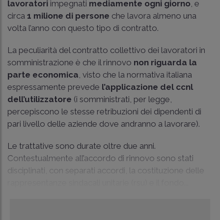
lavoratori
impegnati
mediamente ogni giorno
, e
circa
1 milione di persone
che lavora almeno una
volta l’anno con questo tipo di contratto.
La peculiarità del contratto collettivo dei lavoratori in
somministrazione è che il rinnovo
non riguarda la
parte economica
, visto che la normativa italiana
espressamente prevede
l’applicazione del ccnl
dell’utilizzatore
(i somministrati, per legge,
percepiscono le stesse retribuzioni dei dipendenti di
pari livello delle aziende dove andranno a lavorare).
Le trattative sono durate oltre due anni.
Contestualmente all’accordo di rinnovo sono stati
disciplinati, con separati accordi, la costituzione delle
rappresentanze sindacali unitarie (rsu) e il fondo...