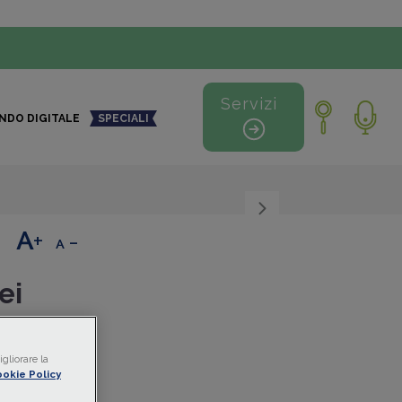
Servizi
NDO DIGITALE
SPECIALI
+
-
ei
gliorare la
 Ministero
okie Policy
divisori e