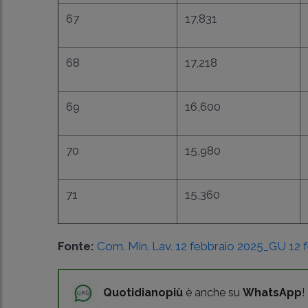
67
17,831
68
17,218
69
16,600
70
15,980
71
15,360
Fonte:
Com. Min. Lav. 12 febbraio 2025_GU 12 f
Quotidianopiù
è anche su
WhatsApp
!