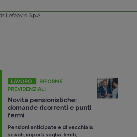
ncis Lefebvre S.p.A.
LAVORO
RIFORME
PREVIDENZIALI
Novità pensionistiche:
domande ricorrenti e punti
fermi
Pensioni anticipate e di vecchiaia
,
scivoli
,
importi soglia
,
limiti
,