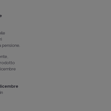
n
e
ile
ri
a pensione.
ente,
 prodotto
 dicembre
 dicembre
in