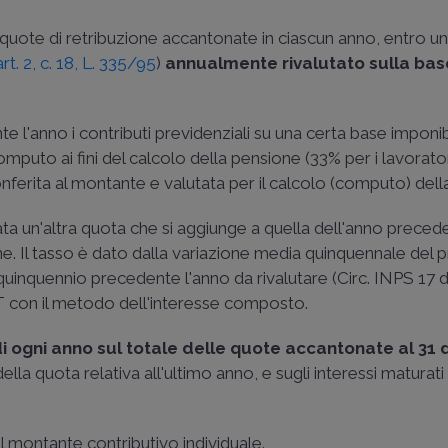
uote di retribuzione accantonate in ciascun anno, entro u
art. 2, c. 18, L. 335/95
)
annualmente rivalutato sulla bas
te l'anno i contributi previdenziali su una certa base imponib
 computo ai fini del calcolo della pensione (33% per i lavorato
ferita al montante e valutata per il calcolo (computo) dell
ta un'altra quota che si aggiunge a quella dell'anno preced
ione. Il tasso è dato dalla variazione media quinquennale del
 quinquennio precedente l'anno da rivalutare (
Circ. INPS 17
AT con il metodo dell'interesse composto.
 di ogni anno sul totale delle quote accantonate al 31
ella quota relativa all'ultimo anno, e sugli interessi maturati 
 il montante contributivo individuale.