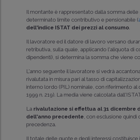
Il montante è rappresentato dalla somma delle q
determinato limite contributivo e pensionabile (
dell'indice ISTAT dei prezzi al consumo
.
Il lavoratore ed il datore di lavoro versano duran
retributiva, sulla quale, applicando l'aliquota di
dipendenti), si determina la somma che viene con
L'anno seguente il lavoratore si vedrà accantona
rivalutata in misura pari al tasso di capitalizzaz
interno lordo (PIL) nominale, con riferimento al
1999 n. 219
). La media viene calcolata dall'IST
La
rivalutazione si effettua al 31 dicembre
dell'anno precedente
, con esclusione quindi d
precedenza.
Il totale delle quote e degli interessi costituisce