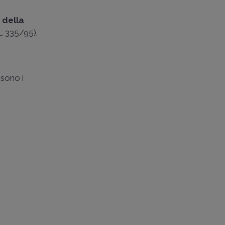
 della
L. 335/95).
 sono i