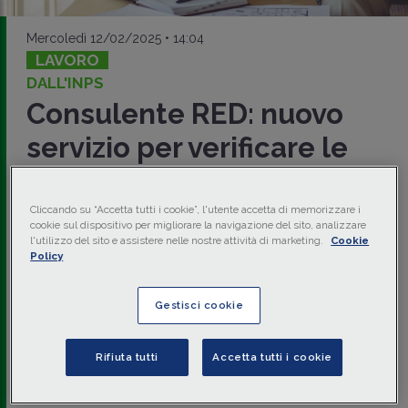
Mercoledì 12/02/2025 • 14:04
LAVORO
DALL'INPS
Consulente RED: nuovo
servizio per verificare le
prestazioni collegate al
reddito
Cliccando su “Accetta tutti i cookie”, l'utente accetta di memorizzare i
cookie sul dispositivo per migliorare la navigazione del sito, analizzare
l'utilizzo del sito e assistere nelle nostre attività di marketing.
Cookie
L’
INPS
, con
Mess. 11 febbraio 2025 n. 525
, comunica il
Policy
rilascio
del servizio denominato “
Consulente RED
”,
realizzato per rendere visibili al
pensionato
i
dati
reddituali rilevanti
per la determinazione del diritto e
Gestisci cookie
della misura delle
prestazioni collegate al reddito
utilizzati nelle ricostituzioni reddituali elaborate
centralmente.
Rifiuta tutti
Accetta tutti i cookie
a cura di
redazione Memento