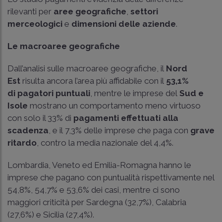
rilevanti per
aree geografiche
,
settori
merceologici
e
dimensioni delle aziende
.
Le macroaree geografiche
Dall’analisi sulle macroaree geografiche, il
Nord
Est
risulta ancora l’area più affidabile con il
53,1%
di pagatori puntuali
, mentre le imprese del
Sud e
Isole
mostrano un comportamento meno virtuoso
con solo il 33% di
pagamenti effettuati alla
scadenza
, e il 7,3% delle imprese che paga con
grave
ritardo
, contro la media nazionale del 4,4%.
Lombardia, Veneto ed Emilia-Romagna hanno le
imprese che pagano con puntualità rispettivamente nel
54,8%, 54,7% e 53,6% dei casi, mentre ci sono
maggiori criticità per Sardegna (32,7%), Calabria
(27,6%) e Sicilia (27,4%).