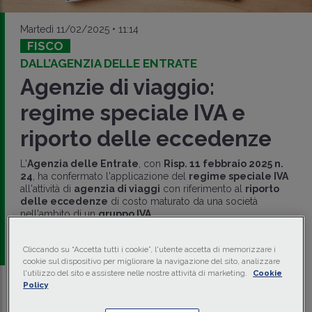
Martedì 11/02/2025 • 11:14
FISCO
DALL’AGENZIA DELLE ENTRATE
Agenzie di viaggio:
regime speciale IVA e
riporto delle eccedenze
L'
Agenzia delle Entrate
, con
Risp. 11 febbraio 2025 n.
24
, ha confermato l'applicazione del
regime speciale IVA
all'attività di
agenzia di viaggi
con riferimento al
riporto
delle eccedenze
di costo maturato da una società
nell'ambito di un
gruppo IVA
.
a cura di
redazione Memento
Cliccando su “Accetta tutti i cookie”, l'utente accetta di memorizzare i
cookie sul dispositivo per migliorare la navigazione del sito, analizzare
l'utilizzo del sito e assistere nelle nostre attività di marketing.
Cookie
Policy
Traduci con IA
Ascolta la news