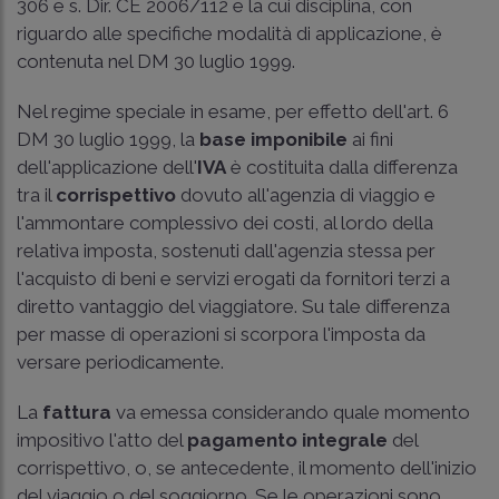
306 e s. Dir. CE 2006/112
e la cui disciplina, con
riguardo alle specifiche modalità di applicazione, è
contenuta nel
DM 30 luglio 1999
.
Nel regime speciale in esame, per effetto dell'
art. 6
DM 30 luglio 1999
, la
base imponibile
ai fini
dell'applicazione dell'
IVA
è costituita dalla differenza
tra il
corrispettivo
dovuto all'agenzia di viaggio e
l'ammontare complessivo dei costi, al lordo della
relativa imposta, sostenuti dall'agenzia stessa per
l'acquisto di beni e servizi erogati da fornitori terzi a
diretto vantaggio del viaggiatore. Su tale differenza
per masse di operazioni si scorpora l'imposta da
versare periodicamente.
La
fattura
va emessa considerando quale momento
impositivo l'atto del
pagamento integrale
del
corrispettivo, o, se antecedente, il momento dell'inizio
del viaggio o del soggiorno. Se le operazioni sono