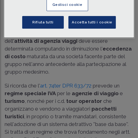
Tempo di lettura
2 min.
Gestisci cookie
Con la risposta n. 24 dell'11 febbraio 2025, l'Agenzia
Rifiuta tutti
Accetta tutti i cookie
delle Entrate ha chiarito che la
base imponibile
delle
operazioni effettuate da un
Gruppo IVA
nell'ambito
dell'
attività di agenzia viaggi
deve essere
determinata computando in diminuzione l'
eccedenza
di costo
maturata da una società facente parte del
gruppo nell'anno antecedente alla partecipazione al
gruppo medesimo.
Si ricorda che l'
art. 74ter DPR 633/72
prevede un
regime speciale IVA
per le
agenzie di viaggio
e
turismo
, nonché per i c.d.
tour operator
che
organizzano e vendono a viaggiatori
pacchetti
turistici
, in proprio o tramite mandatari, consistente
nell'adozione di un sistema detrattivo ''base da base''.
Si tratta di un regime che trova fondamento negli
artt.