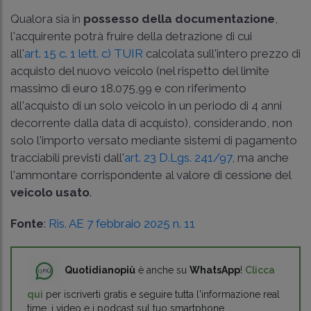
Qualora sia in
possesso della documentazione
,
l'acquirente potrà fruire della detrazione di cui
all'
art. 15 c. 1 lett. c) TUIR
calcolata sull'intero prezzo di
acquisto del nuovo veicolo (nel rispetto del limite
massimo di euro 18.075,99 e con riferimento
all'acquisto di un solo veicolo in un periodo di 4 anni
decorrente dalla data di acquisto), considerando, non
solo l'importo versato mediante sistemi di pagamento
tracciabili previsti dall'
art. 23 D.Lgs. 241/97
, ma anche
l'ammontare corrispondente al valore di cessione del
veicolo usato
.
Fonte
:
Ris. AE 7 febbraio 2025 n. 11
Quotidianopiù
è anche su
WhatsApp
!
Clicca
qui
per iscriverti gratis e seguire tutta l'informazione real
time, i video e i podcast sul tuo smartphone.