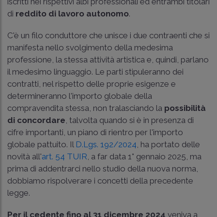
iscritti nei rispettivi albi professionali ed entrambi titolari
di
reddito di lavoro autonomo
.
C'è un filo conduttore che unisce i due contraenti che si
manifesta nello svolgimento della medesima
professione, la stessa attività artistica e, quindi, parlano
il medesimo linguaggio. Le parti stipuleranno dei
contratti, nel rispetto delle proprie esigenze e
determineranno l'importo globale della
compravendita stessa, non tralasciando la
possibilità
di concordare
, talvolta quando si è in presenza di
cifre importanti, un piano di rientro per l'importo
globale pattuito. Il
D.Lgs. 192/2024
, ha portato delle
novità all'
art. 54 TUIR
, a far data 1° gennaio 2025, ma
prima di addentrarci nello studio della nuova norma,
dobbiamo rispolverare i concetti della precedente
legge.
Per il cedente fino al 31 dicembre 2024
veniva a