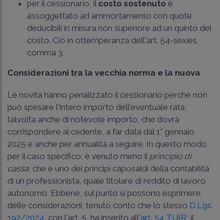
per il cessionario, il
costo sostenuto
è
assoggettato ad ammortamento con quote
deducibili in misura non superiore ad un quinto del
costo. Ciò in ottemperanza dell'art. 54-sexies,
comma 3.
Considerazioni tra la vecchia norma e la nuova
Le novità hanno penalizzato il cessionario perché non
può spesare l'intero importo dell'eventuale rata,
talvolta anche di notevole importo, che dovrà
corrispondere al cedente, a far data dal 1° gennaio
2025 e anche per annualità a seguire. In questo modo,
per il caso specifico, è venuto meno il
principio di
cassa
, che è uno dei principi caposaldi della contabilità
di un professionista, quale titolare di reddito di lavoro
autonomo. Ebbene, sul punto si possono esprimere
delle considerazioni, tenuto conto che lo stesso
D.Lgs.
192/2024
, con l'art. 5
,
ha inserito all'
art. 54 TUIR
, il