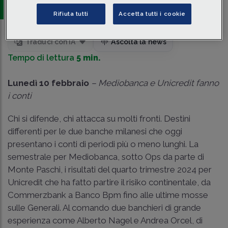
Rifiuta tutti
Accetta tutti i cookie
Traduci con IA
Ascolta la news
Tempo di lettura
5 min.
Lunedì 10 febbraio
– Mediobanca e Unicredit fanno
i conti
Chi si difende, chi attacca su molti fronti. Destini
differenti per le due banche milanesi che oggi
presentano i conti di periodi più o meno lunghi. La
semestrale per Mediobanca, sotto Ops da parte di
Monte Paschi, i risultati del quarto trimestre 2024 per
Unicredit che ha fatto partire il risiko continentale, da
Commerzbank a Banco Bpm fino alle ultime mosse
sulle Generali. Al comando due banchieri di grande
esperienza come Alberto Nagel e Andrea Orcel, di