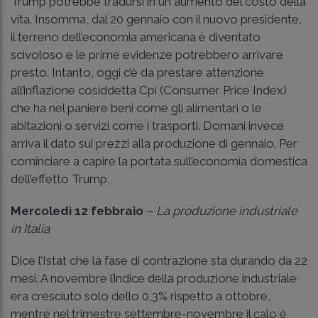
Trump potrebbe tradursi in un aumento del costo della
vita. Insomma, dal 20 gennaio con il nuovo presidente,
il terreno dell’economia americana è diventato
scivoloso e le prime evidenze potrebbero arrivare
presto. Intanto, oggi c’è da prestare attenzione
all’inflazione cosiddetta Cpi (Consumer Price Index)
che ha nel paniere beni come gli alimentari o le
abitazioni o servizi come i trasporti. Domani invece
arriva il dato sui prezzi alla produzione di gennaio. Per
cominciare a capire la portata sull’economia domestica
dell’effetto Trump.
Mercoledì 12 febbraio
– La produzione industriale
in Italia
Dice l’Istat che la fase di contrazione sta durando da 22
mesi. A novembre l’indice della produzione industriale
era cresciuto solo dello 0,3% rispetto a ottobre,
mentre nel trimestre settembre-novembre il calo è