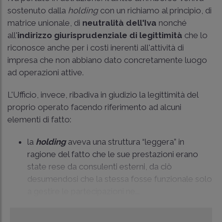
sostenuto dalla
holding
con un richiamo al principio, di
matrice unionale, di
neutralità dell'Iva
nonché
all'
indirizzo giurisprudenziale di legittimità
che lo
riconosce anche per i costi inerenti all'attività di
impresa che non abbiano dato concretamente luogo
ad operazioni attive.
L'Ufficio, invece, ribadiva in giudizio la legittimità del
proprio operato facendo riferimento ad alcuni
elementi di fatto:
la
holding
aveva una struttura “leggera” in
ragione del fatto che le sue prestazioni erano
state rese da consulenti esterni, da ciò
desumendosi che la stessa fosse funzionale solo
a gestire le partecipazioni ne...