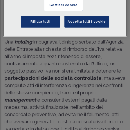
Gestisci cookie
Traduci con IA
Ascolta la news
Tempo di lettura
3 min.
Rifiuta tutti
Accetta tutti i cookie
Il caso
Una
holding
impugnava il diniego serbato dall'Agenzia
delle Entrate alla richiesta di rimborso dell'Iva relativa
all'anno di imposta 2021 ritenendo di essere,
contrariamente a quanto sostenuto dall'Ufficio, un
soggetto passivo Iva non si era limitata a detenere le
partecipazioni delle società controllate
, ma aveva
compiuto atti di interferenza o ingerenza nei confronti
delle stesse compiendo, tramite il proprio
management
e consulenti esterni pagati dalla
medesima, attività finalizzate, nell'ambito del
concordato preventivo, ad evitarne il fallimento, atti
che avevano generato i costi da cui scaturiva il credito
Iva portato in detrazione. Il diritto al rimborso veniva