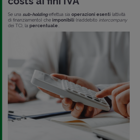
costs ai fini IVA
Se una
sub-holding
effettua sia
operazioni esenti
(attività
di finanziamento) che
imponibili
(riaddebito
intercompany
dei TC), la
percentuale
..