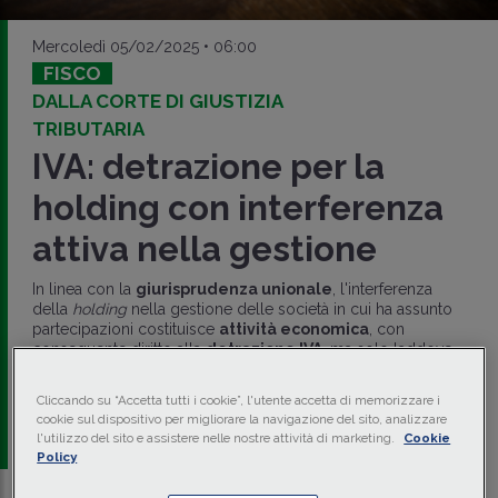
Mercoledì 05/02/2025 • 06:00
FISCO
DALLA CORTE DI GIUSTIZIA
TRIBUTARIA
IVA: detrazione per la
holding con interferenza
attiva nella gestione
In linea con la
giurisprudenza unionale
, l'interferenza
della
holding
nella gestione delle società in cui ha assunto
partecipazioni costituisce
attività economica
, con
conseguente diritto alla
detrazione IVA
, ma solo laddove
implichi il compimento di operazioni soggette a IVA (
CGT II
Lombardia 27 gennaio 2025 n. 309
).
Cliccando su “Accetta tutti i cookie”, l'utente accetta di memorizzare i
cookie sul dispositivo per migliorare la navigazione del sito, analizzare
di
Massimo Romeo
-
Esperto fiscale e pubblicista
l'utilizzo del sito e assistere nelle nostre attività di marketing.
Cookie
Policy