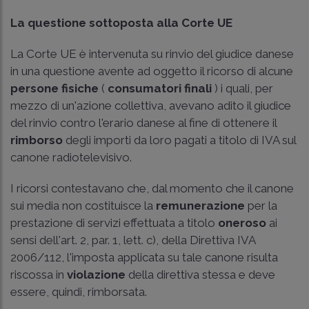
La questione sottoposta alla Corte UE
La Corte UE è intervenuta su rinvio del giudice danese
in una questione avente ad oggetto il ricorso di alcune
persone
fisiche
(
consumatori finali
) i quali, per
mezzo di un'azione collettiva, avevano adito il giudice
del rinvio contro l'erario danese al fine di ottenere il
rimborso
degli importi da loro pagati a titolo di IVA sul
canone radiotelevisivo.
I ricorsi contestavano che, dal momento che il canone
sui media non costituisce la
remunerazione
per la
prestazione di servizi effettuata a titolo
oneroso
ai
sensi dell'art. 2, par. 1, lett. c), della Direttiva IVA
2006/112, l'imposta applicata su tale canone risulta
riscossa in
violazione
della direttiva stessa e deve
essere, quindi, rimborsata.