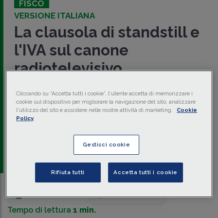
FISCO
VERSIONE ITALIANA
La clausola di standstill e
l'IVA sul canone
radiotelevisivo
Per effetto della
clausola di standstill
è consentito a che
Cliccando su “Accetta tutti i cookie”, l'utente accetta di memorizzare i
uno Stato membro, che al 1º gennaio 1978 assoggettava ad
cookie sul dispositivo per migliorare la navigazione del sito, analizzare
IVA
un'attività di radiodiffusione pubblica, continui a tassare
l'utilizzo del sito e assistere nelle nostre attività di marketing.
Cookie
tale attività, nonostante questa non costituisca una
Policy
prestazione di servizi effettuata a titolo oneroso ai sensi
della direttiva e non rientri, perciò, nel suo ambito di
applicazione.
Gestisci cookie
di
Gabriele Damascelli
-
Avvocato
Rifiuta tutti
Accetta tutti i cookie
Traduci con IA
Ascolta la news
Tempo di lettura
1 min.