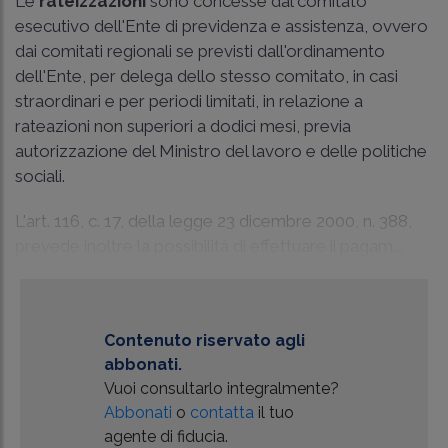
Le
rateizzazioni
sono concesse dal comitato
esecutivo dell'Ente di previdenza e assistenza, ovvero
dai comitati regionali se previsti dall'ordinamento
dell'Ente, per delega dello stesso comitato, in casi
straordinari e per periodi limitati, in relazione a
rateazioni non superiori a dodici mesi, previa
autorizzazione del Ministro del lavoro e delle politiche
sociali.
L'art. 116, c. 17, della legge 23 dicembre 2000, n. 388,
prevede inoltre la possibilità di effettuare il pagam...
Contenuto riservato agli
abbonati.
Vuoi consultarlo integralmente?
Abbonati
o
contatta
il tuo
agente di fiducia.