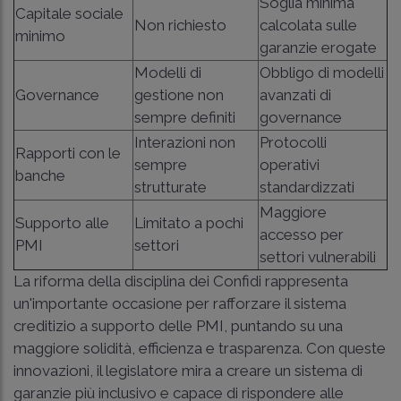
Soglia minima
Capitale sociale
Non richiesto
calcolata sulle
minimo
garanzie erogate
Modelli di
Obbligo di modelli
Governance
gestione non
avanzati di
sempre definiti
governance
Interazioni non
Protocolli
Rapporti con le
sempre
operativi
banche
strutturate
standardizzati
Maggiore
Supporto alle
Limitato a pochi
accesso per
PMI
settori
settori vulnerabili
La riforma della disciplina dei Confidi rappresenta
un'importante occasione per rafforzare il sistema
creditizio a supporto delle PMI, puntando su una
maggiore solidità, efficienza e trasparenza. Con queste
innovazioni, il legislatore mira a creare un sistema di
garanzie più inclusivo e capace di rispondere alle