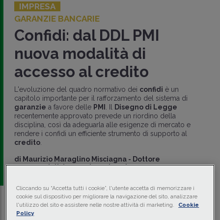
IMPRESA
GARANZIE BANCARIE
Confidi: dal DDL PMI
nuova modalità di
accesso al credito
L'evoluzione del quadro normativo dei
confidi
è un
capitolo importante per il rafforzamento del sistema di
garanzie
a favore delle
PMI
. Il
Disegno di Legge
recentemente approvato prevede un riordino della
disciplina, così da adeguarla alle esigenze di mercato e
rendere i confidi un efficiente strumento di supporto al
credito
.
di
Maurizio Maraglino Misciagna
-
Dottore
commercialista e revisore legale
Cliccando su “Accetta tutti i cookie”, l'utente accetta di memorizzare i
cookie sul dispositivo per migliorare la navigazione del sito, analizzare
l'utilizzo del sito e assistere nelle nostre attività di marketing.
Cookie
Traduci con IA
Ascolta la news
Policy