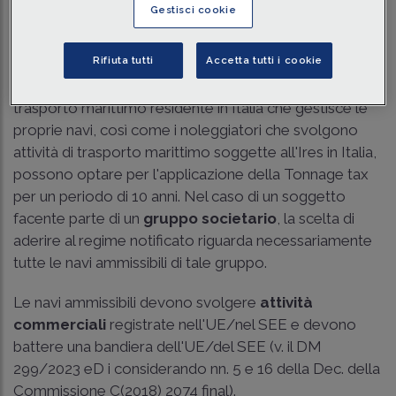
Tempo di lettura
2 min.
Gestisci cookie
Il regime notificato
Rifiuta tutti
Accetta tutti i cookie
Per effetto dell'art. 155 c. 1 TUIR, un'impresa di
trasporto marittimo residente in Italia che gestisce le
proprie navi, così come i noleggiatori che svolgono
attività di trasporto marittimo soggette all'Ires in Italia,
possono optare per l'applicazione della Tonnage tax
per un periodo di 10 anni. Nel caso di un soggetto
facente parte di un
gruppo societario
, la scelta di
aderire al regime notificato riguarda necessariamente
tutte le navi ammissibili di tale gruppo.
Le navi ammissibili devono svolgere
attività
commerciali
registrate nell'UE/nel SEE e devono
battere una bandiera dell'UE/del SEE (v. il DM
299/2023 eD i considerando nn. 5 e 16 della Dec. della
Commissione C(2018) 2074 final).