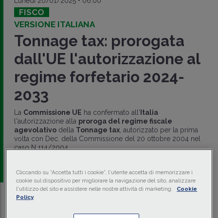
Lunedì 20/01/2025 • 06:00
FISCO
VERSIONE ITALIANA
Tonnage tax: prorogata
dall'UE l'autorizzazione al
regime forfetario 2024-
2033
La
Commissione UE
ha confermato all'
Italia
l'autorizzazione alla
proroga del regime fiscale
agevolativo
della
Tonnage tax
, autorizzato per la prima
volta con Dec. della Commissione del 20 ottobre 2004 nel
caso N 114/2004.
di
Gabriele Damascelli
-
Avvocato
Cliccando su “Accetta tutti i cookie”, l'utente accetta di memorizzare i
cookie sul dispositivo per migliorare la navigazione del sito, analizzare
l'utilizzo del sito e assistere nelle nostre attività di marketing.
Cookie
Policy
Traduci con IA
Ascolta la news