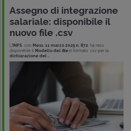
Assegno di integrazione
salariale: disponibile il
nuovo file .csv
L'
INPS
, con
Mess. 11 marzo 2025 n. 872
, ha reso
disponibile il
Modello del
file
in formato .csv per la
dichiarazione del ..